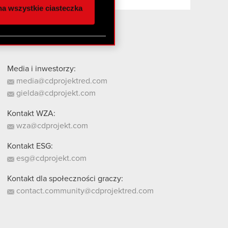
a wszystkie ciasteczka
 innymi danymi
stanie z naszej witryny,
Media i inwestorzy:
media@cdprojektred.com
gielda@cdprojekt.com
Kontakt WZA:
wza@cdprojekt.com
Kontakt ESG:
esg@cdprojekt.com
Kontakt dla społeczności graczy:
contact.community@cdprojektred.com