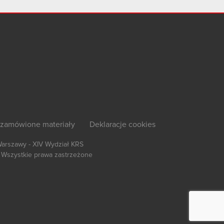
zamówione materiały
Deklaracje cookies
Warszawy - XIV Wydział KRS
Wszystkie prawa zastrzeżone