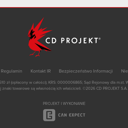
Regulamin
Kontakt IR
Bezpieczeństwo Informacji
Nie
 510 zł (opłacony w całości); KRS: 0000006865; Sąd Rejonowy dla m.st. 
 znaki towarowe są własnością ich właścicieli.
©2026
CD PROJEKT S.A.
PROJEKT I WYKONANIE