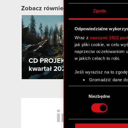
Zobacz również:
Zgoda
2
MA
Odpowiedzialne wykorzys
Wraz z
naszymi 1022 par
jak pliki cookie, w celu w
naprzeciw oczekiwaniom u
w jakich celach to robi.
CD PROJEKT podsumowuje I
kwartał 2026 roku
Jeśli wyrazisz na to zgodę
Gromadzić dane dot
Identyfikować Twoje
Wybór
czyli wirtualny odcisk 
zgody
Niezbędne
Dowiedz się więcej odnośn
LinkedIn
szczegółów
. W Deklaracj
Wykorzystujemy pliki cook
analizować ruch w naszej w