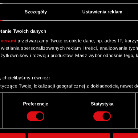
Szczegóły
Ustawienia reklam
8
27
J
MAJ
tanie Twoich danych
tnerami
przetwarzamy Twoje osobiste dane, np. adres IP, korzyst
yświetlania spersonalizowanych reklam i treści, analizowania ty
żytkowników i rozwoju produktów. Masz wybór odnośnie tego, 
Pieśni przeszłości trzecim
dodatkiem do gry Wiedźmin 3:
Dziki Gon!
, chcielibyśmy również:
yczące Twojej lokalizacji geograficznej z dokładnością nawet d
 urządzenie, aktywnie analizując charakteryzującego je zbiory d
palca)
Preferencje
Statystyka
ie tego, jak Twoje osobiste dane są przetwarzane oraz ustaw w
Twitter
i plików cookie możesz zmienić lub wycofać swoją zgodę w dowol
ie do spersonalizowania treści i reklam, aby oferować funkcje 
itrynie. Informacje o tym, jak korzystasz z naszej witryny, ud