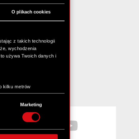
O plikach cookies
ając z takich technologii
chże, wychodzenia
kto używa Twoich danych i
o kilku metrów
anych (fingerprinting,
Marketing
łasne preferencje w
sekcji
Facebook
YouTube
nej chwili.
społecznościowe i
ostępniamy partnerom