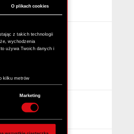
O plikach cookies
ając z takich technologii
chże, wychodzenia
kto używa Twoich danych i
o kilku metrów
anych (fingerprinting,
Marketing
łasne preferencje w
sekcji
nej chwili.
społecznościowe i
ostępniamy partnerom
a wszystkie ciasteczka