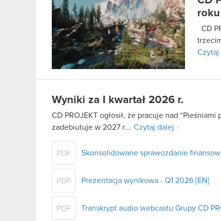
CD P
roku
CD PRO
trzeci
Czytaj 
Wyniki za I kwartał 2026 r.
CD PROJEKT ogłosił, że pracuje nad “Pieśniami p
zadebiutuje w 2027 r….
Czytaj dalej
Skonsolidowane sprawozdanie finansowe
PDF
Prezentacja wynikowa - Q1 2026 [EN]
PDF
Transkrypt audio webcastu Grupy CD PR
PDF