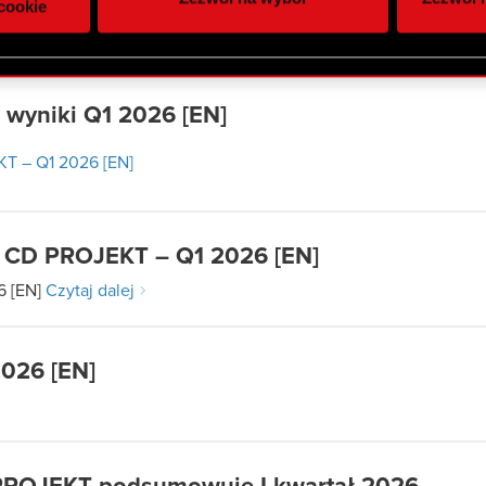
owym i analitycznym. Partnerzy mogą połączyć te informacje z
cookie
 PROJEKT – Q1 2026
 uzyskanymi podczas korzystania z ich usług. Kontynuując korzy
lików cookie.
wyniki Q1 2026 [EN]
T – Q1 2026 [EN]
 CD PROJEKT – Q1 2026 [EN]
6 [EN]
Czytaj dalej
2026 [EN]