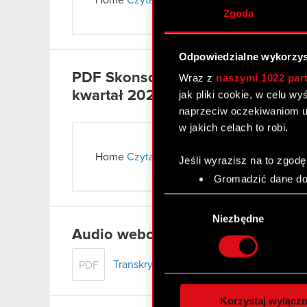
Home
Czytaj dalej
Zgoda
Odpowiedzialne wykorzys
PDF
Skonsolidowane sprawozdan
Wraz z
naszymi 1022 par
kwartał 2026 r.
jak pliki cookie, w celu w
naprzeciw oczekiwaniom u
w jakich celach to robi.
Home
Czytaj dalej
Jeśli wyrazisz na to zgodę
Gromadzić dane dot
Identyfikować Twoje
Wybór
czyli wirtualny odcisk 
zgody
Niezbędne
Dowiedz się więcej odnośn
Audio webcast Grupy CD PROJEKT
szczegółów
. W Deklaracj
Transkrypt audio webcastu Grupy CD PR
PDF
Wykorzystujemy pliki cook
analizować ruch w naszej w
Korzystaj wyłączn