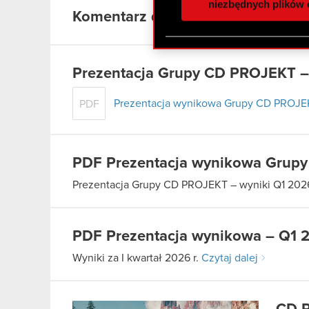
społecznościowym, reklam
niezbędnych plików 
Komentarz do wyników Grupy CD
otrzymanymi od Ciebie lub
zgadasz się na używanie p
Prezentacja Grupy CD PROJEKT – 
Prezentacja wynikowa Grupy CD PROJEK
PDF
PDF
Prezentacja wynikowa Grupy
Prezentacja Grupy CD PROJEKT – wyniki Q1 202
PDF
Prezentacja wynikowa – Q1 
Wyniki za I kwartał 2026 r.
Czytaj dalej