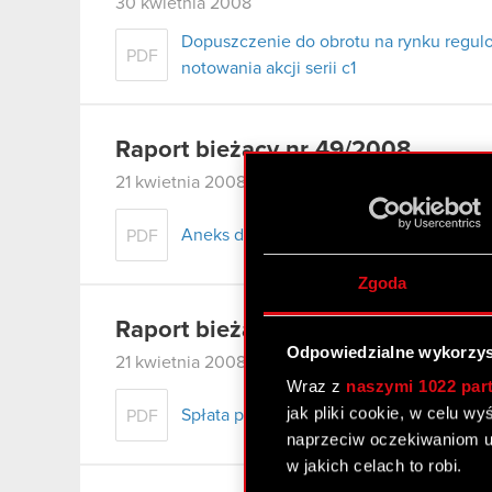
30 kwietnia 2008
Dopuszczenie do obrotu na rynku regulo
PDF
notowania akcji serii c1
Raport bieżący nr 49/2008
21 kwietnia 2008
Aneks do umowy strategicznej
PDF
Zgoda
Raport bieżący nr 51/2008
Odpowiedzialne wykorzys
21 kwietnia 2008
Wraz z
naszymi 1022 par
jak pliki cookie, w celu w
Spłata pożyczki
PDF
naprzeciw oczekiwaniom u
w jakich celach to robi.