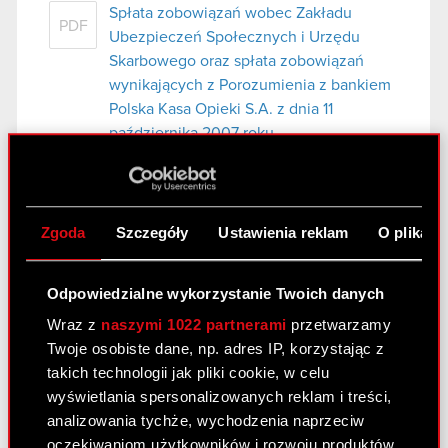
Spłata zobowiązań wobec Zakładu
PDF
Ubezpieczeń Społecznych i Urzędu
Skarbowego oraz spłata zobowiązań
wynikających z Porozumienia z bankiem
Polska Kasa Opieki S.A. z dnia 11
października 2007 roku.
Raport bieżący nr 47/2008
Zgoda
Szczegóły
Ustawienia reklam
O plikach
14 kwietnia 2008
Rejestracja podwyższenia kapitału
PDF
Odpowiedzialne wykorzystanie Twoich danych
zakładowego Optimus S.A.
Wraz z
naszymi 1022 partnerami
przetwarzamy
Twoje osobiste dane, np. adres IP, korzystając z
Raport bieżący nr 46/2008
takich technologii jak pliki cookie, w celu
wyświetlania spersonalizowanych reklam i treści,
11 kwietnia 2008
analizowania tychże, wychodzenia naprzeciw
Apelacja od wyroku Sądu Rejonowego w
oczekiwaniom użytkowników i rozwoju produktów.