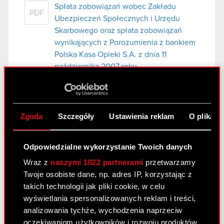
Spłata zobowiązań wobec Zakładu
PDF
Ubezpieczeń Społecznych i Urzędu
Skarbowego oraz spłata zobowiązań
wynikających z Porozumienia z bankiem
Polska Kasa Opieki S.A. z dnia 11
października 2007 roku.
Raport bieżący nr 47/2008
Zgoda
Szczegóły
Ustawienia reklam
O plikach
14 kwietnia 2008
Rejestracja podwyższenia kapitału
PDF
Odpowiedzialne wykorzystanie Twoich danych
zakładowego Optimus S.A.
Wraz z
naszymi 1022 partnerami
przetwarzamy
Twoje osobiste dane, np. adres IP, korzystając z
Raport bieżący nr 46/2008
takich technologii jak pliki cookie, w celu
wyświetlania spersonalizowanych reklam i treści,
11 kwietnia 2008
analizowania tychże, wychodzenia naprzeciw
Apelacja od wyroku Sądu Rejonowego w
oczekiwaniom użytkowników i rozwoju produktów.