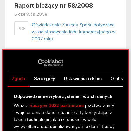
Raport bieżący nr 58/2008
6 czerwca 2008
Oświadczenie Zarządu Spółki dotyczące
PDF
zasad stosowania ładu korporacyjnego w
2007 roku.
Raport bieżący nr 57/2008
31 maja 2008
Zgoda
Szczegóły
Ustawienia reklam
O plikach
wybór audytora do badania sprawozdań
PDF
finansowych Spółki.
Odpowiedzialne wykorzystanie Twoich danych
Wraz z
naszymi 1022 partnerami
przetwarzamy
Raport bieżący nr 56/2008
Twoje osobiste dane, np. adres IP, korzystając z
14 maja 2008
takich technologii jak pliki cookie, w celu
wyświetlania spersonalizowanych reklam i treści,
Oświadczenie Zarządu Spółki dotyczące