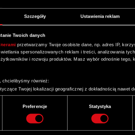
Szczegóły
Ustawienia reklam
tanie Twoich danych
tnerami
przetwarzamy Twoje osobiste dane, np. adres IP, korzyst
yświetlania spersonalizowanych reklam i treści, analizowania ty
żytkowników i rozwoju produktów. Masz wybór odnośnie tego, 
 Zgromadzenia
, chcielibyśmy również:
yczące Twojej lokalizacji geograficznej z dokładnością nawet d
 urządzenie, aktywnie analizując charakteryzującego je zbiory d
palca)
Preferencje
Statystyka
ie tego, jak Twoje osobiste dane są przetwarzane oraz ustaw w
i plików cookie możesz zmienić lub wycofać swoją zgodę w dowol
lnego Zgromadzenia Spółki
ie do spersonalizowania treści i reklam, aby oferować funkcje 