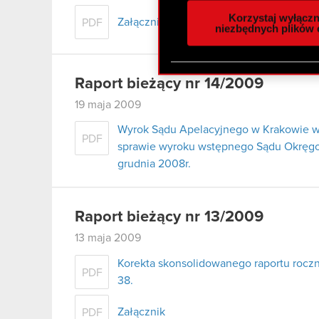
analizować ruch w naszej w
Korzystaj wyłączn
Załącznik
PDF
społecznościowym, reklam
niezbędnych plików 
otrzymanymi od Ciebie lub
zgadasz się na używanie p
Raport bieżący nr 14/2009
19 maja 2009
Wyrok Sądu Apelacyjnego w Krakowie w
PDF
sprawie wyroku wstępnego Sądu Okręgow
grudnia 2008r.
Raport bieżący nr 13/2009
13 maja 2009
Korekta skonsolidowanego raportu rocz
PDF
38.
Załącznik
PDF