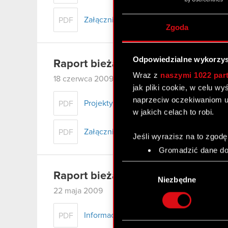
Załącznik
PDF
Zgoda
Odpowiedzialne wykorzys
Raport bieżący nr 16/2009
Wraz z
naszymi 1022 par
18 czerwca 2009
jak pliki cookie, w celu w
naprzeciw oczekiwaniom u
Projekty uchwał Zwyczajnego Walnego
PDF
w jakich celach to robi.
Załącznik
PDF
Jeśli wyrazisz na to zgodę
Gromadzić dane dot
Identyfikować Twoje
Wybór
czyli wirtualny odcisk 
Raport bieżący nr 15/2009
zgody
Niezbędne
Dowiedz się więcej odnośn
22 maja 2009
szczegółów
. W Deklaracj
Informacja o zwołaniu Zwyczajnego Wa
PDF
Wykorzystujemy pliki cook