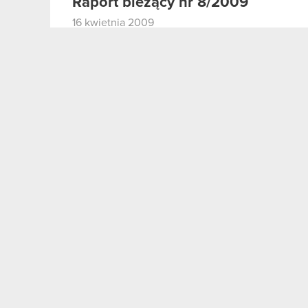
Raport bieżący nr 8/2009
16 kwietnia 2009
Raport bieżący nr 8/2009 – Powołanie 
PDF
spółki OPTIMUS S.A.
Raport bieżący nr 7/2009 – korek
25 marca 2009
Korekta raportu bieżącego nr 7/2009 z 
PDF
raportów okresowych w roku 2009
Raport bieżący nr 7/2009
18 marca 2009
Raport bieżący nr 7/2009– Nowe termi
PDF