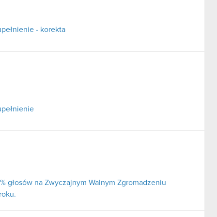
pełnienie - korekta
upełnienie
j 5% głosów na Zwyczajnym Walnym Zgromadzeniu
roku.