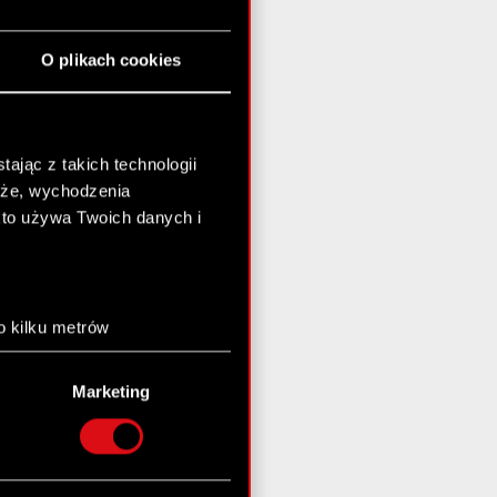
O plikach cookies
ając z takich technologii
chże, wychodzenia
kto używa Twoich danych i
o kilku metrów
anych (fingerprinting,
Marketing
łasne preferencje w
sekcji
nej chwili.
społecznościowe i