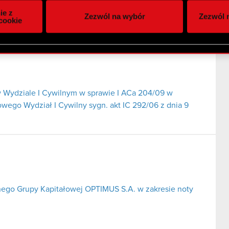
itrynie. Informacje o tym, jak korzystasz z naszej witryny, ud
ie z
Zezwól na wybór
Zezwól n
owym i analitycznym. Partnerzy mogą połączyć te informacje z
cookie
 uzyskanymi podczas korzystania z ich usług. Kontynuując korzy
lików cookie.
 Wydziale I Cywilnym w sprawie I ACa 204/09 w
ego Wydział I Cywilny sygn. akt IC 292/06 z dnia 9
nego Grupy Kapitałowej OPTIMUS S.A. w zakresie noty