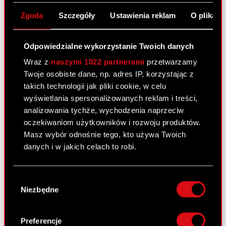
Zgoda
Szczegóły
Ustawienia reklam
O plikach
Załącznik
PDF
Odpowiedzialne wykorzystanie Twoich danych
Wraz z
naszymi 1022 partnerami
przetwarzamy
Raport bieżący nr 9/2009
Twoje osobiste dane, np. adres IP, korzystając z
20 kwietnia 2009
takich technologii jak pliki cookie, w celu
wyświetlania spersonalizowanych reklam i treści,
Raport bieżący numer 9/2009 –
PDF
analizowania tychże, wychodzenia naprzeciw
Negocjacje zmierzające do zawarcia
oczekiwaniom użytkowników i rozwoju produktów.
znaczącej umowy
Masz wybór odnośnie tego, kto używa Twoich
danych i w jakich celach to robi.
Raport bieżący nr 8/2009
Jeśli wyrazisz na to zgodę, chcielibyśmy również:
16 kwietnia 2009
Wybór
Gromadzić dane dotyczące Twojej
Niezbędne
zgody
Raport bieżący nr 8/2009 – Powołanie
lokalizacji geograficznej z dokładnością nawet
PDF
Komitetu Audytu w ramach struktury
do kilku metrów
Rady Nadzorczej spółki OPTIMUS S.A.
Identyfikować Twoje urządzenie, aktywnie
Preferencje