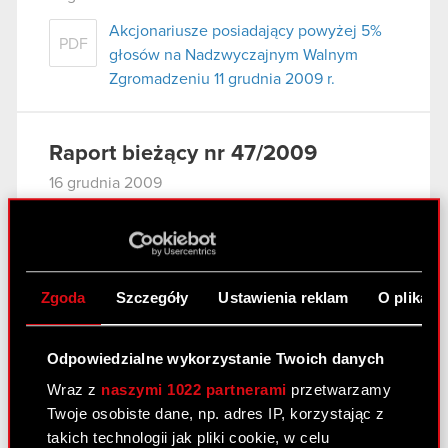
Akcjonariusze posiadający powyżej 5%
PDF
głosów na Nadzwyczajnym Walnym
Zgromadzeniu 11 grudnia 2009 r.
Raport bieżący nr 47/2009
16 grudnia 2009
Informacja udzielona akcjonariuszowi.
PDF
Zgoda
Szczegóły
Ustawienia reklam
O plikach
Raport bieżący nr 46/2009
16 grudnia 2009
Odpowiedzialne wykorzystanie Twoich danych
OGŁOSZENIE ZARZĄDU OPTIMUS
Wraz z
naszymi 1022 partnerami
przetwarzamy
PDF
SPÓŁKA AKCYJNA O ZWOŁANIU
Twoje osobiste dane, np. adres IP, korzystając z
NADZWYCZAJNEGO WALNEGO
takich technologii jak pliki cookie, w celu