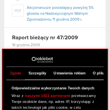
Akcjonariusze posiadający powyżej 5%
PDF
głosów na Nadzwyczajnym Walnym
Zgromadzeniu 11 grudnia 2009 r.
Raport bieżący nr 47/2009
16 grudnia 2009
Informacja udzielona akcjonariuszowi.
PDF
Zgoda
Szczegóły
Ustawienia reklam
O plikach
Raport bieżący nr 46/2009
16 grudnia 2009
Odpowiedzialne wykorzystanie Twoich danych
OGŁOSZENIE ZARZĄDU OPTIMUS
Wraz z
naszymi 1022 partnerami
przetwarzamy
PDF
SPÓŁKA AKCYJNA O ZWOŁANIU
Twoje osobiste dane, np. adres IP, korzystając z
NADZWYCZAJNEGO WALNEGO
takich technologii jak pliki cookie, w celu