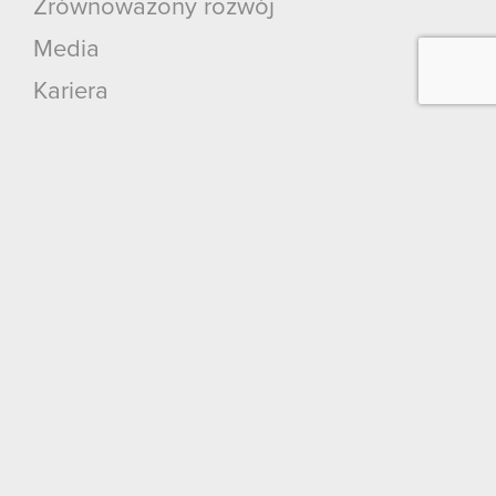
Zrównoważony rozwój
Media
Kariera
Kontakt
Szukaj
Produkty
Cyberpunk 2077: Widmo Wolności
Cyberpunk 2077
Wiedźmin 3: Dziki Gon
Wiedźmin 2: Zabójcy Królów
Wiedźmin
GWINT: Wiedźmińska Gra Karciana