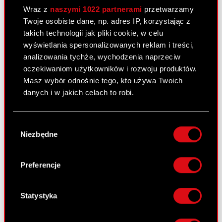
podmiot zależny
Wraz z
naszymi 1022 partnerami
przetwarzamy
Twoje osobiste dane, np. adres IP, korzystając z
takich technologii jak pliki cookie, w celu
Raport bieżący nr 20/2010
wyświetlania spersonalizowanych reklam i treści,
15 maja 2010
analizowania tychże, wychodzenia naprzeciw
oczekiwaniom użytkowników i rozwoju produktów.
Korekta raportu okresowego
PDF
Masz wybór odnośnie tego, kto używa Twoich
danych i w jakich celach to robi.
Pobierz załącznik
PDF
Jeśli wyrazisz na to zgodę, chcielibyśmy również:
Wybór
Gromadzić dane dotyczące Twojej
Niezbędne
zgody
lokalizacji geograficznej z dokładnością nawet
Raport bieżący nr 7/2010 –
do kilku metrów
korekta
Identyfikować Twoje urządzenie, aktywnie
Preferencje
analizując charakteryzującego je zbiory
13 maja 2010
danych (fingerprinting, czyli wirtualny odcisk
Terminy przekazywania raportów
palca)
Statystyka
PDF
okresowych w 2010 roku - korekta
Dowiedz się więcej odnośnie tego, jak Twoje
osobiste dane są przetwarzane oraz ustaw własne