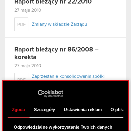
Raport bieżący nr 22/2010
27 maja 2010
Zmiany w składzie Zarządu
PDF
Raport bieżący nr 86/2008 –
korekta
27 maja 2010
Zaprzestanie konsolidowania spółki
PDF
zależnej - Korekta
Raport bieżący nr 21/2010
Zgoda
Szczegóły
Ustawienia reklam
O plikach
25 maja 2010
Zawarcie umowy znaczącej przez
Odpowiedzialne wykorzystanie Twoich danych
PDF