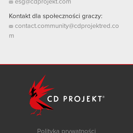
esg@cdprojekt.com
Kontakt dla społeczności graczy:
contact.community@cdprojektred.co
m
Polityka prywatności