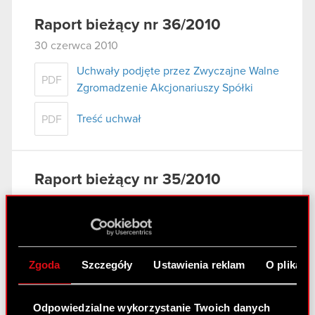
Raport bieżący nr 36/2010
30 czerwca 2010
Uchwały podjęte przez Zwyczajne Walne
PDF
Zgromadzenie Akcjonariuszy Spółki
Treść uchwał
PDF
Raport bieżący nr 35/2010
29 czerwca 2010
Korekta raportu okresowego
PDF
Zgoda
Szczegóły
Ustawienia reklam
O plikach
Raport bieżący nr 34/2010
Odpowiedzialne wykorzystanie Twoich danych