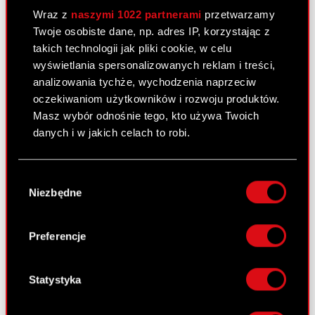
29 czerwca 2010
Wraz z
naszymi 1022 partnerami
przetwarzamy
Twoje osobiste dane, np. adres IP, korzystając z
Korekta raportu okresowego
PDF
takich technologii jak pliki cookie, w celu
wyświetlania spersonalizowanych reklam i treści,
Sprawozdanie finansowe 2009
PDF
analizowania tychże, wychodzenia naprzeciw
oczekiwaniom użytkowników i rozwoju produktów.
Oświadczenie biegłego rewidenta
PDF
Masz wybór odnośnie tego, kto używa Twoich
danych i w jakich celach to robi.
Jeśli wyrazisz na to zgodę, chcielibyśmy również:
Raport bieżący nr 33/2010
Wybór
Gromadzić dane dotyczące Twojej
Niezbędne
zgody
14 czerwca 2010
lokalizacji geograficznej z dokładnością nawet
do kilku metrów
Informacja udzielona akcjonariuszowi
PDF
Identyfikować Twoje urządzenie, aktywnie
Preferencje
analizując charakteryzującego je zbiory
danych (fingerprinting, czyli wirtualny odcisk
palca)
Statystyka
Raport bieżący nr 32/2010
Dowiedz się więcej odnośnie tego, jak Twoje
9 czerwca 2010
osobiste dane są przetwarzane oraz ustaw własne