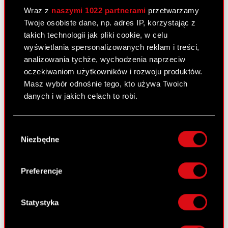
29 czerwca 2010
Wraz z
naszymi 1022 partnerami
przetwarzamy
Twoje osobiste dane, np. adres IP, korzystając z
Korekta raportu okresowego
PDF
takich technologii jak pliki cookie, w celu
wyświetlania spersonalizowanych reklam i treści,
Sprawozdanie finansowe 2009
PDF
analizowania tychże, wychodzenia naprzeciw
oczekiwaniom użytkowników i rozwoju produktów.
Oświadczenie biegłego rewidenta
PDF
Masz wybór odnośnie tego, kto używa Twoich
danych i w jakich celach to robi.
Jeśli wyrazisz na to zgodę, chcielibyśmy również:
Raport bieżący nr 33/2010
Wybór
Gromadzić dane dotyczące Twojej
Niezbędne
zgody
14 czerwca 2010
lokalizacji geograficznej z dokładnością nawet
do kilku metrów
Informacja udzielona akcjonariuszowi
PDF
Identyfikować Twoje urządzenie, aktywnie
Preferencje
analizując charakteryzującego je zbiory
danych (fingerprinting, czyli wirtualny odcisk
palca)
Statystyka
Raport bieżący nr 32/2010
Dowiedz się więcej odnośnie tego, jak Twoje
9 czerwca 2010
osobiste dane są przetwarzane oraz ustaw własne