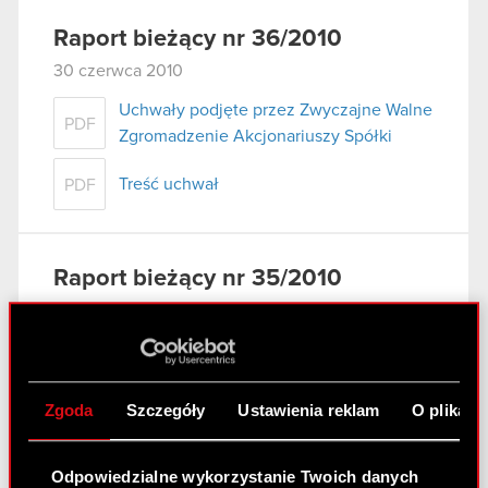
Raport bieżący nr 36/2010
30 czerwca 2010
Uchwały podjęte przez Zwyczajne Walne
PDF
Zgromadzenie Akcjonariuszy Spółki
Treść uchwał
PDF
Raport bieżący nr 35/2010
29 czerwca 2010
Korekta raportu okresowego
PDF
Zgoda
Szczegóły
Ustawienia reklam
O plikach
Raport bieżący nr 34/2010
Odpowiedzialne wykorzystanie Twoich danych