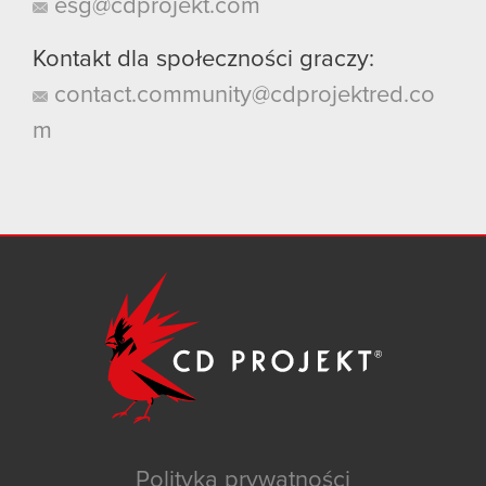
esg@cdprojekt.com
Kontakt dla społeczności graczy:
contact.community@cdprojektred.co
m
Polityka prywatności