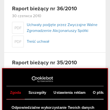
Raport bieżący nr 36/2010
30 czerwca 2010
Uchwały podjęte przez Zwyczajne Walne
PDF
Zgromadzenie Akcjonariuszy Spółki
Treść uchwał
PDF
Raport bieżący nr 35/2010
29 czerwca 2010
Korekta raportu okresowego
PDF
Zgoda
Szczegóły
Ustawienia reklam
O plikach
Raport bieżący nr 34/2010
Odpowiedzialne wykorzystanie Twoich danych