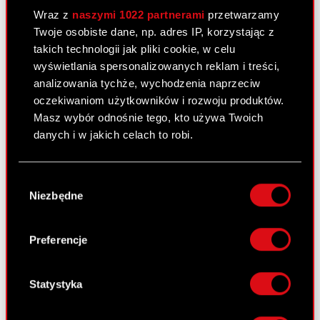
29 czerwca 2010
Wraz z
naszymi 1022 partnerami
przetwarzamy
Twoje osobiste dane, np. adres IP, korzystając z
Korekta raportu okresowego
PDF
takich technologii jak pliki cookie, w celu
wyświetlania spersonalizowanych reklam i treści,
Sprawozdanie finansowe 2009
PDF
analizowania tychże, wychodzenia naprzeciw
oczekiwaniom użytkowników i rozwoju produktów.
Oświadczenie biegłego rewidenta
PDF
Masz wybór odnośnie tego, kto używa Twoich
danych i w jakich celach to robi.
Jeśli wyrazisz na to zgodę, chcielibyśmy również:
Raport bieżący nr 33/2010
Wybór
Gromadzić dane dotyczące Twojej
Niezbędne
zgody
14 czerwca 2010
lokalizacji geograficznej z dokładnością nawet
do kilku metrów
Informacja udzielona akcjonariuszowi
PDF
Identyfikować Twoje urządzenie, aktywnie
Preferencje
analizując charakteryzującego je zbiory
danych (fingerprinting, czyli wirtualny odcisk
palca)
Statystyka
Raport bieżący nr 32/2010
Dowiedz się więcej odnośnie tego, jak Twoje
9 czerwca 2010
osobiste dane są przetwarzane oraz ustaw własne