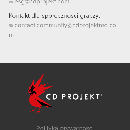
esg@cdprojekt.com
Kontakt dla społeczności graczy:
contact.community@cdprojektred.co
m
Polityka prywatności