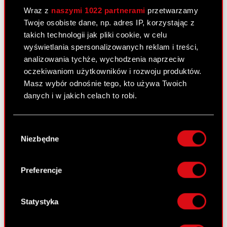
29 czerwca 2010
Wraz z
naszymi 1022 partnerami
przetwarzamy
Twoje osobiste dane, np. adres IP, korzystając z
Korekta raportu okresowego
PDF
takich technologii jak pliki cookie, w celu
wyświetlania spersonalizowanych reklam i treści,
Sprawozdanie finansowe 2009
PDF
analizowania tychże, wychodzenia naprzeciw
oczekiwaniom użytkowników i rozwoju produktów.
Oświadczenie biegłego rewidenta
PDF
Masz wybór odnośnie tego, kto używa Twoich
danych i w jakich celach to robi.
Jeśli wyrazisz na to zgodę, chcielibyśmy również:
Raport bieżący nr 33/2010
Wybór
Gromadzić dane dotyczące Twojej
Niezbędne
zgody
14 czerwca 2010
lokalizacji geograficznej z dokładnością nawet
do kilku metrów
Informacja udzielona akcjonariuszowi
PDF
Identyfikować Twoje urządzenie, aktywnie
Preferencje
analizując charakteryzującego je zbiory
danych (fingerprinting, czyli wirtualny odcisk
palca)
Statystyka
Raport bieżący nr 32/2010
Dowiedz się więcej odnośnie tego, jak Twoje
9 czerwca 2010
osobiste dane są przetwarzane oraz ustaw własne