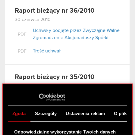
Raport bieżący nr 36/2010
30 czerwca 2010
Uchwały podjęte przez Zwyczajne Walne
PDF
Zgromadzenie Akcjonariuszy Spółki
Treść uchwał
PDF
Raport bieżący nr 35/2010
29 czerwca 2010
Korekta raportu okresowego
PDF
Zgoda
Szczegóły
Ustawienia reklam
O plikach
Raport bieżący nr 34/2010
Odpowiedzialne wykorzystanie Twoich danych