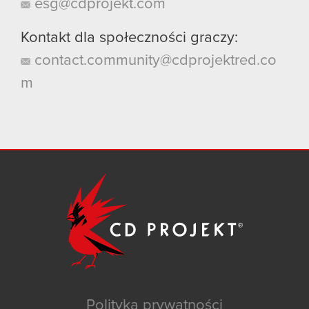
esg@cdprojekt.com
Kontakt dla społeczności graczy:
contact.community@cdprojektred.co
m
Polityka prywatności