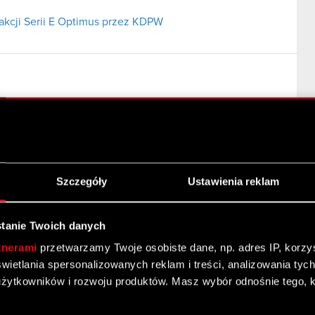
 akcji Serii E Optimus przez KDPW
Szczegóły
Ustawienia reklam
tanie Twoich danych
tnerami
przetwarzamy Twoje osobiste dane, np. adres IP, korzyst
ejszenie zaangażowania kapitałowego w Spółce
yświetlania spersonalizowanych reklam i treści, analizowania ty
żytkowników i rozwoju produktów. Masz wybór odnośnie tego, 