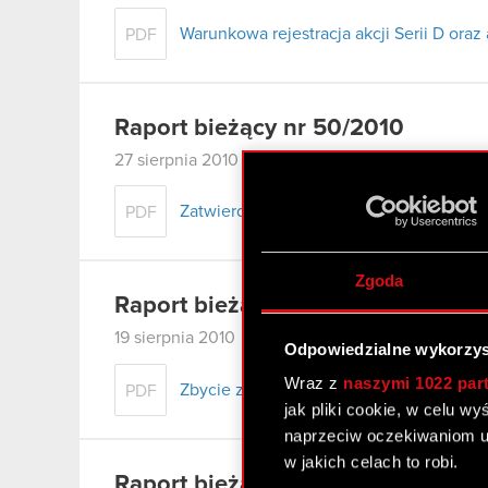
Warunkowa rejestracja akcji Serii D oraz
PDF
Raport bieżący nr 50/2010
27 sierpnia 2010
Zatwierdzenie prospektu przez KNF
PDF
Zgoda
Raport bieżący nr 49/2010
19 sierpnia 2010
Odpowiedzialne wykorzys
Wraz z
naszymi 1022 par
Zbycie znacznego pakietu akcji i zmni
PDF
jak pliki cookie, w celu w
naprzeciw oczekiwaniom u
w jakich celach to robi.
Raport bieżący nr 48/2010