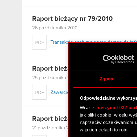
Raport bieżący nr 79/2010
26 października 2010
Transakcje osób mających dostęp do inf
PDF
Raport bieżący nr 78/2010
25 października 2010
Zgoda
Zawarcie aneksu do umowy znaczącej
PDF
Odpowiedzialne wykorzys
Wraz z
naszymi 1022 par
jak pliki cookie, w celu w
Raport bieżący nr 77/2010
naprzeciw oczekiwaniom u
21 października 2010
w jakich celach to robi.