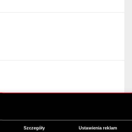
a w art. 69 ustawy o ofercie publicznej
Szczegóły
Ustawienia reklam