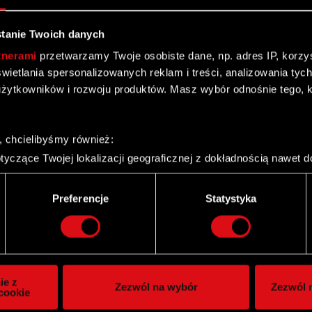
ii I
tanie Twoich danych
tnerami
przetwarzamy Twoje osobiste dane, np. adres IP, korzyst
yświetlania spersonalizowanych reklam i treści, analizowania ty
żytkowników i rozwoju produktów. Masz wybór odnośnie tego, 
, chcielibyśmy również:
yczące Twojej lokalizacji geograficznej z dokładnością nawet d
 urządzenie, aktywnie analizując charakteryzującego je zbiory d
palca)
Preferencje
Statystyka
ie tego, jak Twoje osobiste dane są przetwarzane oraz ustaw w
i plików cookie możesz zmienić lub wycofać swoją zgodę w dowol
ch serii H i objęcie akcji serii K.
ie do spersonalizowania treści i reklam, aby oferować funkcje 
itrynie. Informacje o tym, jak korzystasz z naszej witryny, ud
ie z
Zezwól na wybór
Zezwól n
owym i analitycznym. Partnerzy mogą połączyć te informacje z
cookie
 uzyskanymi podczas korzystania z ich usług. Kontynuując korzy