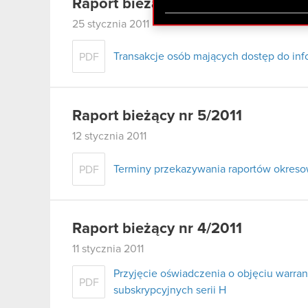
Raport bieżący nr 6/2011
zgadasz się na używanie p
25 stycznia 2011
Transakcje osób mających dostęp do inf
PDF
Raport bieżący nr 5/2011
12 stycznia 2011
Terminy przekazywania raportów okreso
PDF
Raport bieżący nr 4/2011
11 stycznia 2011
Przyjęcie oświadczenia o objęciu warran
PDF
subskrypcyjnych serii H