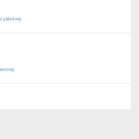
i zależnej
ależnej
ormacji poufnych