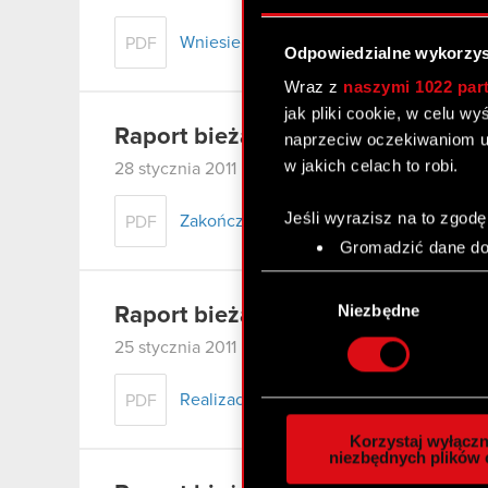
Wniesienie wkładów na pokrycie akcji ser
PDF
Odpowiedzialne wykorzys
Wraz z
naszymi 1022 par
jak pliki cookie, w celu w
Raport bieżący nr 8/2011
naprzeciw oczekiwaniom u
w jakich celach to robi.
28 stycznia 2011
Jeśli wyrazisz na to zgodę
Zakończenie oferty akcji serii I
PDF
Gromadzić dane dot
Identyfikować Twoje
Wybór
czyli wirtualny odcisk 
zgody
Niezbędne
Raport bieżący nr 7/2011
Dowiedz się więcej odnośn
25 stycznia 2011
szczegółów
. W Deklaracj
Realizacja praw z warrantów subskrypcyjny
PDF
Wykorzystujemy pliki cook
analizować ruch w naszej w
Korzystaj wyłączn
społecznościowym, reklam
niezbędnych plików 
otrzymanymi od Ciebie lub