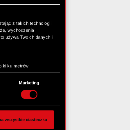
ając z takich technologii
chże, wychodzenia
kto używa Twoich danych i
o kilku metrów
anych (fingerprinting,
Marketing
łasne preferencje w
sekcji
nej chwili.
społecznościowe i
ostępniamy partnerom
a wszystkie ciasteczka
 innymi danymi
stanie z naszej witryny,