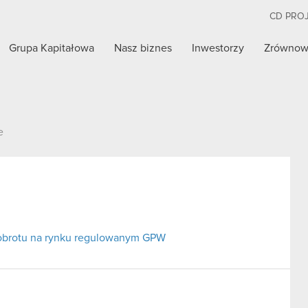
CD PRO
Grupa Kapitałowa
Nasz biznes
Inwestorzy
Zrównow
e
 obrotu na rynku regulowanym GPW