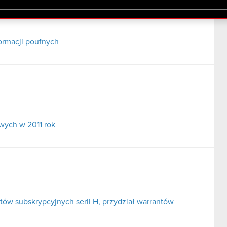
lików cookie.
ormacji poufnych
wych w 2011 rok
tów subskrypcyjnych serii H, przydział warrantów