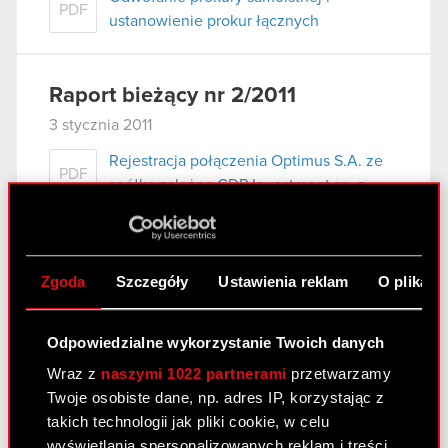
PDF
ustanowienie prokur łącznych
Raport bieżący nr 2/2011
3 stycznia 2011
Rejestracja połączenia Optimus S.A. ze
PDF
spółką zależną CDP Investment sp. z
o.o., zmian w Statucie Spółki oraz
warunkowego podwyższenia kapitału
zakładowego Spółki.
Zgoda
Szczegóły
Ustawienia reklam
O plikach
Załącznik
PDF
Odpowiedzialne wykorzystanie Twoich danych
Wraz z
naszymi 1022 partnerami
przetwarzamy
Raport bieżący nr 1/2011
Twoje osobiste dane, np. adres IP, korzystając z
1 stycznia 2011
takich technologii jak pliki cookie, w celu
wyświetlania spersonalizowanych reklam i treści,