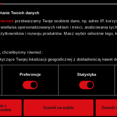
ii I
tanie Twoich danych
tnerami
przetwarzamy Twoje osobiste dane, np. adres IP, korzyst
yświetlania spersonalizowanych reklam i treści, analizowania ty
żytkowników i rozwoju produktów. Masz wybór odnośnie tego, 
, chcielibyśmy również:
yczące Twojej lokalizacji geograficznej z dokładnością nawet d
 urządzenie, aktywnie analizując charakteryzującego je zbiory d
palca)
Preferencje
Statystyka
ie tego, jak Twoje osobiste dane są przetwarzane oraz ustaw w
i plików cookie możesz zmienić lub wycofać swoją zgodę w dowol
ch serii H i objęcie akcji serii K.
ie do spersonalizowania treści i reklam, aby oferować funkcje 
itrynie. Informacje o tym, jak korzystasz z naszej witryny, ud
ie z
Zezwól na wybór
Zezwól n
owym i analitycznym. Partnerzy mogą połączyć te informacje z
cookie
 uzyskanymi podczas korzystania z ich usług. Kontynuując korzy