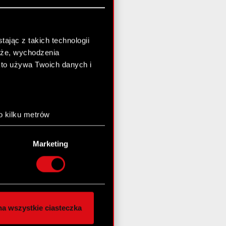
ając z takich technologii
chże, wychodzenia
kto używa Twoich danych i
o kilku metrów
anych (fingerprinting,
Marketing
łasne preferencje w
sekcji
nej chwili.
społecznościowe i
ostępniamy partnerom
a wszystkie ciasteczka
 innymi danymi
stanie z naszej witryny,