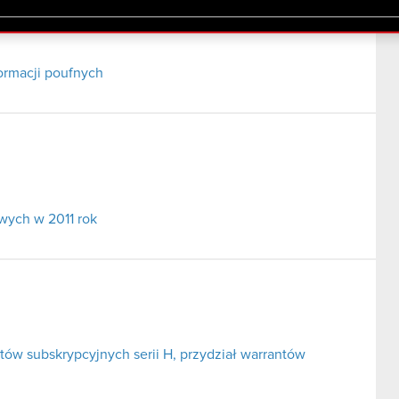
lików cookie.
ormacji poufnych
wych w 2011 rok
tów subskrypcyjnych serii H, przydział warrantów