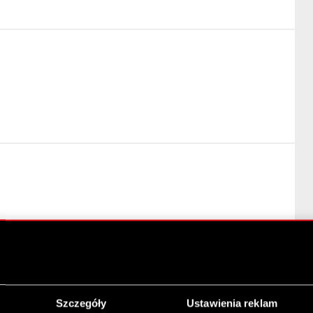
a w art. 69 ustawy o ofercie publicznej
Szczegóły
Ustawienia reklam