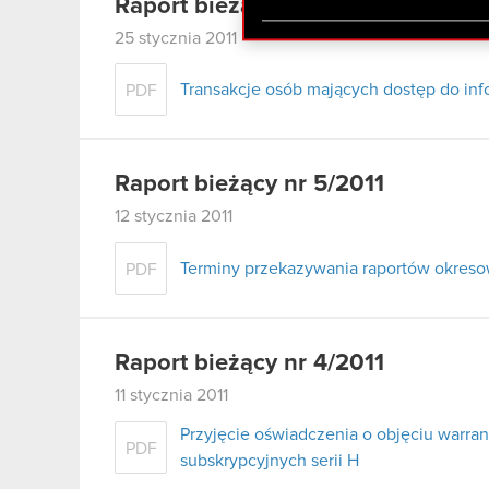
Raport bieżący nr 6/2011
zgadasz się na używanie p
25 stycznia 2011
Transakcje osób mających dostęp do inf
PDF
Raport bieżący nr 5/2011
12 stycznia 2011
Terminy przekazywania raportów okreso
PDF
Raport bieżący nr 4/2011
11 stycznia 2011
Przyjęcie oświadczenia o objęciu warran
PDF
subskrypcyjnych serii H