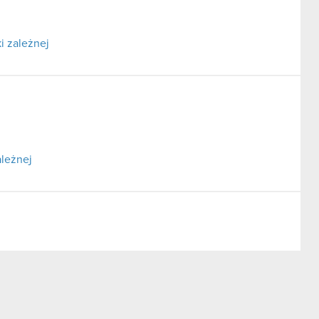
i zależnej
ależnej
ormacji poufnych