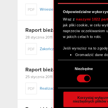
Wniesienie wkładów na pokrycie akcji ser
PDF
Odpowiedzialne wykorzys
Wraz z
naszymi 1022 par
jak pliki cookie, w celu w
Raport bieżący nr 8/2011
naprzeciw oczekiwaniom u
w jakich celach to robi.
28 stycznia 2011
Jeśli wyrazisz na to zgodę
Zakończenie oferty akcji serii I
PDF
Gromadzić dane dot
Identyfikować Twoje
Wybór
czyli wirtualny odcisk 
zgody
Niezbędne
Raport bieżący nr 7/2011
Dowiedz się więcej odnośn
25 stycznia 2011
szczegółów
. W Deklaracj
Realizacja praw z warrantów subskrypcyjny
PDF
Wykorzystujemy pliki cook
analizować ruch w naszej w
Korzystaj wyłączn
społecznościowym, reklam
niezbędnych plików 
otrzymanymi od Ciebie lub