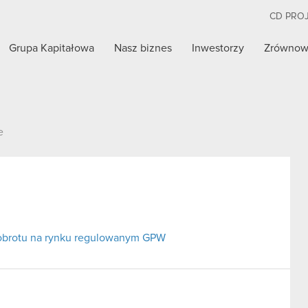
CD PRO
Grupa Kapitałowa
Nasz biznes
Inwestorzy
Zrównow
e
 obrotu na rynku regulowanym GPW