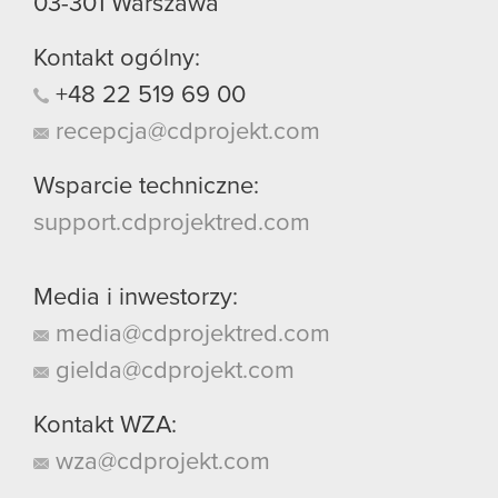
03-301
Warszawa
Kontakt ogólny:
+48
22
519
69
00
recepcja@cdprojekt.com
Wsparcie techniczne:
support.cdprojektred.com
Media i inwestorzy:
media@cdprojektred.com
gielda@cdprojekt.com
Kontakt WZA:
wza@cdprojekt.com