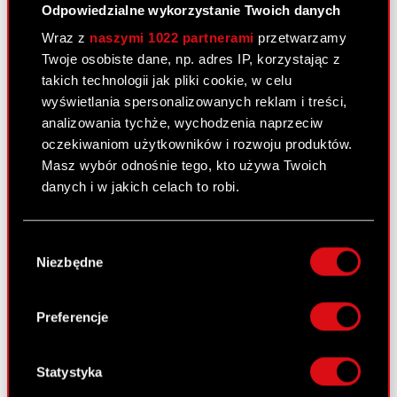
25 lutego 2011
Odpowiedzialne wykorzystanie Twoich danych
Wraz z
naszymi 1022 partnerami
przetwarzamy
Raport bieżący nr 19/2011
PDF
Twoje osobiste dane, np. adres IP, korzystając z
takich technologii jak pliki cookie, w celu
Załącznik 1
wyświetlania spersonalizowanych reklam i treści,
PDF
analizowania tychże, wychodzenia naprzeciw
oczekiwaniom użytkowników i rozwoju produktów.
Załącznik 2
PDF
Masz wybór odnośnie tego, kto używa Twoich
danych i w jakich celach to robi.
Raport bieżący nr 18/2011
Jeśli wyrazisz na to zgodę, chcielibyśmy również:
Wybór
Gromadzić dane dotyczące Twojej
25 lutego 2011
Niezbędne
zgody
lokalizacji geograficznej z dokładnością nawet
do kilku metrów
Nabycie aktywów znacznej wartości.
PDF
Identyfikować Twoje urządzenie, aktywnie
Preferencje
analizując charakteryzującego je zbiory
danych (fingerprinting, czyli wirtualny odcisk
palca)
Raport bieżący nr 17/2011 –
Statystyka
Dowiedz się więcej odnośnie tego, jak Twoje
korekta