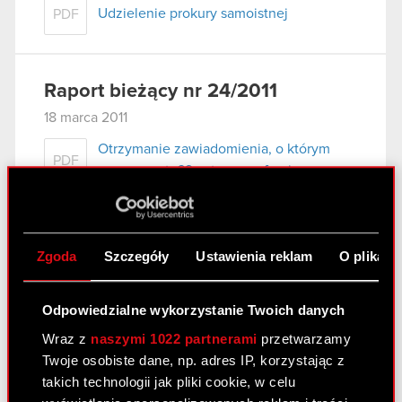
Udzielenie prokury samoistnej
PDF
Raport bieżący nr 24/2011
18 marca 2011
Otrzymanie zawiadomienia, o którym
PDF
mowa w art. 69 ustawy o ofercie
publicznej.
Pobierz załącznik
PDF
Zgoda
Szczegóły
Ustawienia reklam
O plikach
Raport bieżący nr 18/2011 –
Odpowiedzialne wykorzystanie Twoich danych
korekta
Wraz z
naszymi 1022 partnerami
przetwarzamy
17 marca 2011
Twoje osobiste dane, np. adres IP, korzystając z
takich technologii jak pliki cookie, w celu
Nabycie aktywów znacznej wartości