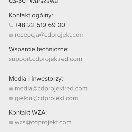
03-301
Warszawa
Kontakt ogólny:
+48
22
519
69
00
recepcja@cdprojekt.com
Wsparcie techniczne:
support.cdprojektred.com
Media i inwestorzy:
media@cdprojektred.com
gielda@cdprojekt.com
Kontakt WZA:
wza@cdprojekt.com