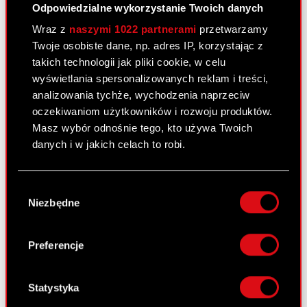
25 lutego 2011
Odpowiedzialne wykorzystanie Twoich danych
Wraz z
naszymi 1022 partnerami
przetwarzamy
Raport bieżący nr 19/2011
PDF
Twoje osobiste dane, np. adres IP, korzystając z
takich technologii jak pliki cookie, w celu
Załącznik 1
wyświetlania spersonalizowanych reklam i treści,
PDF
analizowania tychże, wychodzenia naprzeciw
oczekiwaniom użytkowników i rozwoju produktów.
Załącznik 2
PDF
Masz wybór odnośnie tego, kto używa Twoich
danych i w jakich celach to robi.
Raport bieżący nr 18/2011
Jeśli wyrazisz na to zgodę, chcielibyśmy również:
Wybór
Gromadzić dane dotyczące Twojej
25 lutego 2011
Niezbędne
zgody
lokalizacji geograficznej z dokładnością nawet
do kilku metrów
Nabycie aktywów znacznej wartości.
PDF
Identyfikować Twoje urządzenie, aktywnie
Preferencje
analizując charakteryzującego je zbiory
danych (fingerprinting, czyli wirtualny odcisk
palca)
Raport bieżący nr 17/2011 –
Statystyka
Dowiedz się więcej odnośnie tego, jak Twoje
korekta