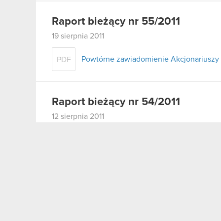
Raport bieżący nr 55/2011
19 sierpnia 2011
Powtórne zawiadomienie Akcjonariuszy 
PDF
Raport bieżący nr 54/2011
12 sierpnia 2011
Ujawnienie stanu posiadania akcji
PDF
Raport bieżący nr 53/2011
9 sierpnia 2011
Wykreślenie wpisu hipotek ustanowiony