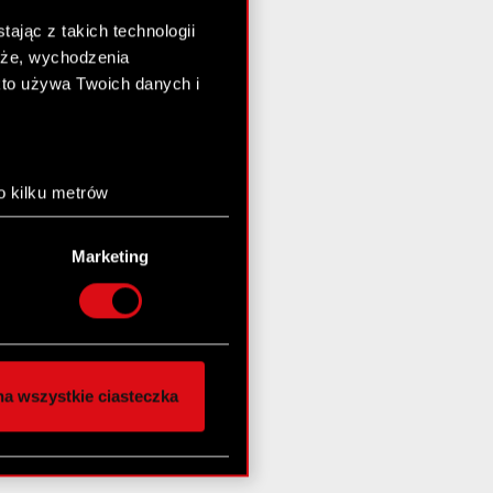
ając z takich technologii
chże, wychodzenia
kto używa Twoich danych i
o kilku metrów
anych (fingerprinting,
Marketing
łasne preferencje w
sekcji
nej chwili.
społecznościowe i
ostępniamy partnerom
a wszystkie ciasteczka
 innymi danymi
stanie z naszej witryny,