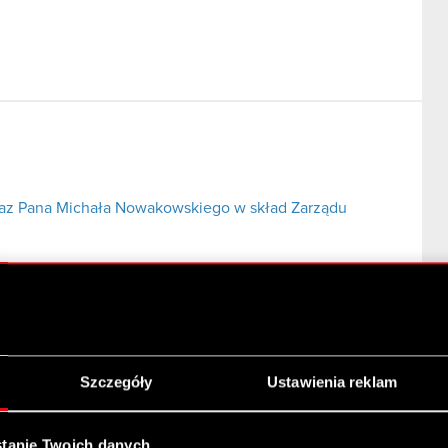
az Pana Michała Nowakowskiego w skład Zarządu
Szczegóły
Ustawienia reklam
.A. ze spółką zależną CD Projekt Red z o.o.
tanie Twoich danych