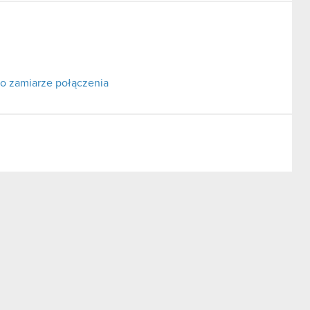
o zamiarze połączenia
ch na nieruchomościach Spółki znacznej wartości