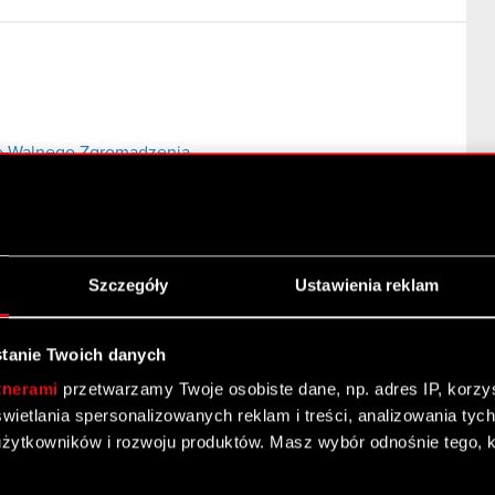
o Walnego Zgromadzenia
go Zgromadzenia CD Projekt RED S.A.
Szczegóły
Ustawienia reklam
tanie Twoich danych
tnerami
przetwarzamy Twoje osobiste dane, np. adres IP, korzyst
 grupy kapitałowej CD Projekt RED S.A.
yświetlania spersonalizowanych reklam i treści, analizowania ty
żytkowników i rozwoju produktów. Masz wybór odnośnie tego, 