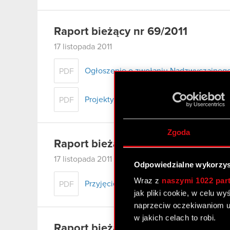
Raport bieżący nr 69/2011
17 listopada 2011
Ogłoszenie o zwołaniu Nadzwyczajneg
PDF
Projekty uchwał Nadzwyczajnego Walne
PDF
Zgoda
Raport bieżący nr 68/2011
17 listopada 2011
Odpowiedzialne wykorzys
Wraz z
naszymi 1022 par
Przyjęcie założeń strategii działalności
PDF
jak pliki cookie, w celu w
naprzeciw oczekiwaniom u
w jakich celach to robi.
Raport bieżący nr 67/2011