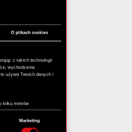
O plikach cookies
ając z takich technologii
chże, wychodzenia
kto używa Twoich danych i
o kilku metrów
anych (fingerprinting,
Marketing
łasne preferencje w
sekcji
nej chwili.