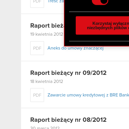
Treść zawiadomienia
PDF
Wykorzystujemy pliki cook
analizować ruch w naszej w
Korzystaj wyłączn
Raport bieżący nr 10/2012
społecznościowym, reklam
niezbędnych plików 
otrzymanymi od Ciebie lub
19 kwietnia 2012
zgadasz się na używanie p
Aneks do umowy znaczącej
PDF
Raport bieżący nr 09/2012
18 kwietnia 2012
Zawarcie umowy kredytowej z BRE Bank
PDF
Raport bieżący nr 08/2012
30 marca 2012