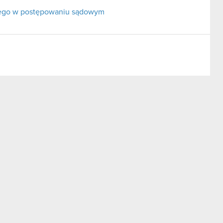
nego w postępowaniu sądowym
ch przez osobę blisko związaną z osobą nadzorującą
wych w 2012 roku