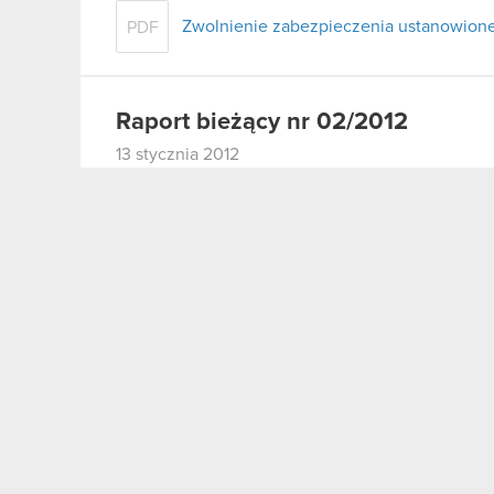
Zwolnienie zabezpieczenia ustanowio
PDF
Raport bieżący nr 02/2012
13 stycznia 2012
Zawiadomienie o transakcjach dokonany
PDF
Raport bieżący nr 01/2012
13 stycznia 2012
Terminy przekazywania raportów okreso
PDF
Raport bieżący nr 79/2011