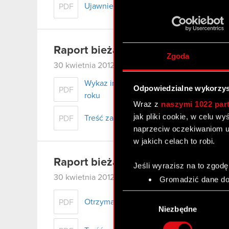
Ujawnienie stanu posiadania
PDF
Raport bieżący nr 12/2012
Zgoda
30 kwietnia 2012
Wykaz informacji przekazanych do publi
Odpowiedzialne wykorzys
PDF
roku
Wraz z
naszymi 1022 par
jak pliki cookie, w celu w
Treść załacznika
PDF
naprzeciw oczekiwaniom u
w jakich celach to robi.
Raport bieżący nr 11/2012
Jeśli wyrazisz na to zgodę
30 kwietnia 2012
Gromadzić dane dot
Identyfikować Twoje
Wybór
czyli wirtualny odcisk 
Otrzymanie zawiadomienia dotyczącego
PDF
zgody
Niezbędne
Dowiedz się więcej odnośn
szczegółów
. W Deklaracj