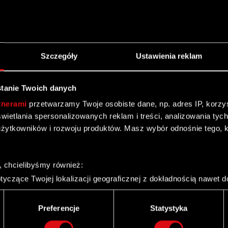
Szczegóły
Ustawienia reklam
cznej wiadomości przez CD Projekt RED S.A. w 2011
tanie Twoich danych
tnerami
przetwarzamy Twoje osobiste dane, np. adres IP, korzyst
yświetlania spersonalizowanych reklam i treści, analizowania ty
żytkowników i rozwoju produktów. Masz wybór odnośnie tego, 
, chcielibyśmy również:
yczące Twojej lokalizacji geograficznej z dokładnością nawet d
 urządzenie, aktywnie analizując charakteryzującego je zbiory d
palca)
 wygaśnięcia porozumień akcjonariuszy
Preferencje
Statystyka
ie tego, jak Twoje osobiste dane są przetwarzane oraz ustaw w
i plików cookie możesz zmienić lub wycofać swoją zgodę w dowol