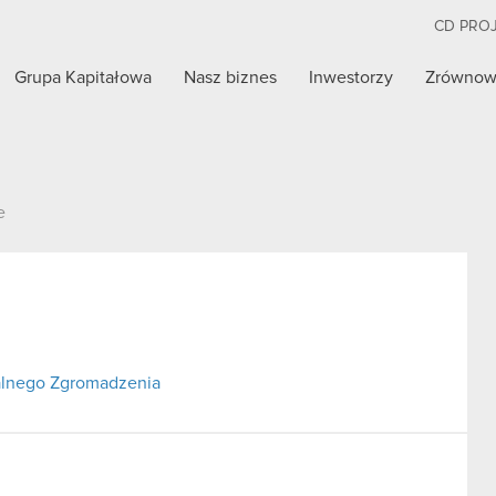
CD PRO
Grupa Kapitałowa
Nasz biznes
Inwestorzy
Zrównow
e
alnego Zgromadzenia