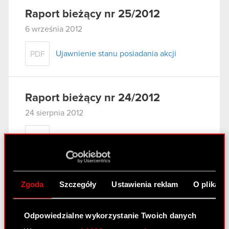
Raport bieżący nr 25/2012
6 września 2012
Ujawnienie stanu posiadania akcji
PDF
Raport bieżący nr 24/2012
24 sierpnia 2012
Zawarcie aneksu do umowy kredytowej
PDF
Raport bieżący nr 23/2012
Zgoda
Szczegóły
Ustawienia reklam
O plikach
9 sierpnia 2012
Szacunki skonsolidowanych przychodów
Odpowiedzialne wykorzystanie Twoich danych
PDF
ze sprzedaży netto Grupy Kapitałowej