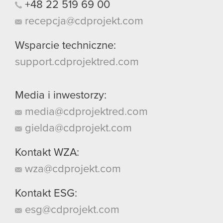
+48
22
519
69
00
recepcja@cdprojekt.com
Wsparcie techniczne:
support.cdprojektred.com
Media i inwestorzy:
media@cdprojektred.com
gielda@cdprojekt.com
Kontakt WZA:
wza@cdprojekt.com
Kontakt ESG:
esg@cdprojekt.com