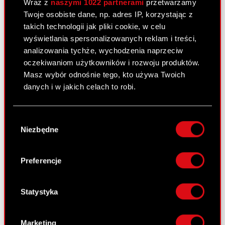
Wraz z
naszymi 1022 partnerami
przetwarzamy
CD Projekt RED za okres od 1 stycznia
Twoje osobiste dane, np. adres IP, korzystając z
2012 r. do 30 czerwca 2012 r.
takich technologii jak pliki cookie, w celu
wyświetlania spersonalizowanych reklam i treści,
analizowania tychże, wychodzenia naprzeciw
Raport bieżący nr 22/2012
oczekiwaniom użytkowników i rozwoju produktów.
26 czerwca 2012
Masz wybór odnośnie tego, kto używa Twoich
danych i w jakich celach to robi.
Akcjonariusze posiadający co najmniej
PDF
5% głosów na Zwyczajnym Walnym
Jeśli wyrazisz na to zgodę, chcielibyśmy również:
Zgromadzeniu Akcjonariuszy Spółki.
Wybór
Gromadzić dane dotyczące Twojej
Niezbędne
zgody
lokalizacji geograficznej z dokładnością nawet
do kilku metrów
Raport bieżący nr 21/2012
Identyfikować Twoje urządzenie, aktywnie
Preferencje
analizując charakteryzującego je zbiory
26 czerwca 2012
danych (fingerprinting, czyli wirtualny odcisk
Uchwały podjęte przez Zwyczajne Walne
palca)
Statystyka
PDF
Zgromadzenie Akcjonariuszy Spółki
Dowiedz się więcej odnośnie tego, jak Twoje
Załącznik do raportu bieżącego nr
osobiste dane są przetwarzane oraz ustaw własne
PDF
Marketing