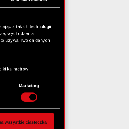
ając z takich technologii
chże, wychodzenia
kto używa Twoich danych i
o kilku metrów
anych (fingerprinting,
Marketing
łasne preferencje w
sekcji
nej chwili.
społecznościowe i
ostępniamy partnerom
a wszystkie ciasteczka
 innymi danymi