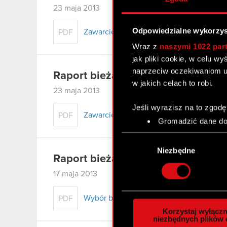
23 maja 2013
Odpowiedzialne wykorzys
Zawarcie umowy o kredyt odnawialny z 
PDF
Wraz z
naszymi 1022 par
jak pliki cookie, w celu w
naprzeciw oczekiwaniom u
Raport bieżacy nr 14/2013
w jakich celach to robi.
23 maja 2013
Jeśli wyrazisz na to zgodę
Zawarcie aneksu do umowy kredytu obr
PDF
Gromadzić dane dot
Identyfikować Twoje
Wybór
czyli wirtualny odcisk 
zgody
Niezbędne
Dowiedz się więcej odnośn
Raport bieżący nr 13/2013
szczegółów
. W Deklaracj
17 maja 2013
Wykorzystujemy pliki cook
Wybór biegłego rewidenta do badania s
PDF
analizować ruch w naszej w
Korzystaj wyłączn
społecznościowym, reklam
niezbędnych plików 