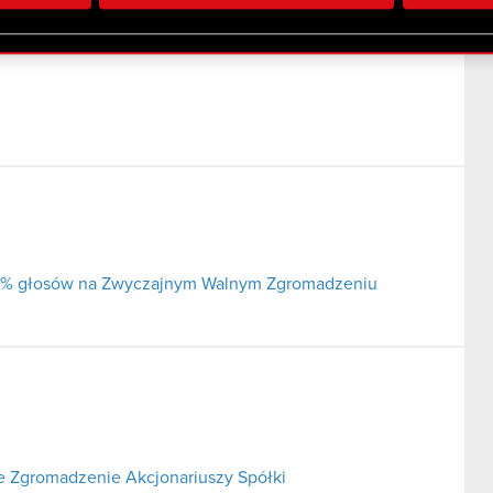
 uzyskanymi podczas korzystania z ich usług. Kontynuując korzy
lików cookie.
j 5% głosów na Zwyczajnym Walnym Zgromadzeniu
 Zgromadzenie Akcjonariuszy Spółki