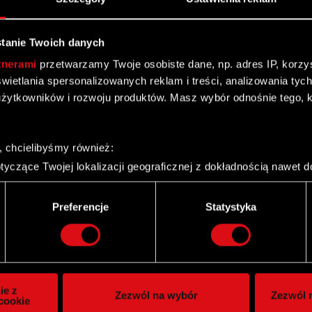
tanie Twoich danych
BRE Bank S.A.
tnerami
przetwarzamy Twoje osobiste dane, np. adres IP, korzyst
yświetlania spersonalizowanych reklam i treści, analizowania ty
żytkowników i rozwoju produktów. Masz wybór odnośnie tego, 
, chcielibyśmy również:
otowego z BRE Bank S.A.
yczące Twojej lokalizacji geograficznej z dokładnością nawet d
 urządzenie, aktywnie analizując charakteryzującego je zbiory d
palca)
Preferencje
Statystyka
ie tego, jak Twoje osobiste dane są przetwarzane oraz ustaw w
i plików cookie możesz zmienić lub wycofać swoją zgodę w dowol
ie do spersonalizowania treści i reklam, aby oferować funkcje 
prawozdań finansowych za 2013 rok
itrynie. Informacje o tym, jak korzystasz z naszej witryny, ud
ie z
Zezwól na wybór
Zezwól n
owym i analitycznym. Partnerzy mogą połączyć te informacje z
cookie