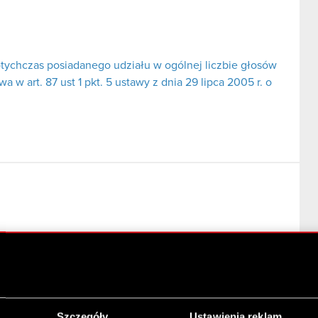
tychczas posiadanego udziału w ogólnej liczbie głosów
 w art. 87 ust 1 pkt. 5 ustawy z dnia 29 lipca 2005 r. o
ormacji poufnych
Szczegóły
Ustawienia reklam