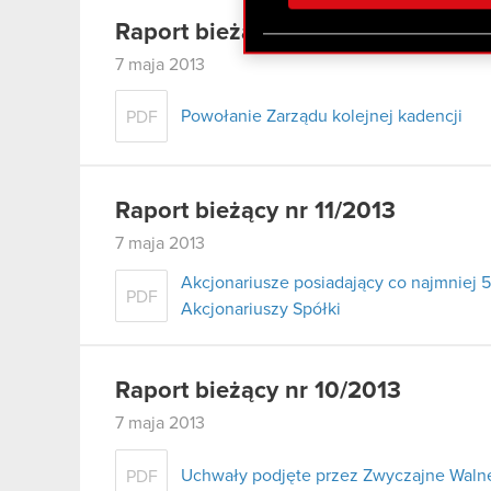
otrzymanymi od Ciebie lub
Raport bieżący nr 12/2013
zgadasz się na używanie p
7 maja 2013
Powołanie Zarządu kolejnej kadencji
PDF
Raport bieżący nr 11/2013
7 maja 2013
Akcjonariusze posiadający co najmnie
PDF
Akcjonariuszy Spółki
Raport bieżący nr 10/2013
7 maja 2013
Uchwały podjęte przez Zwyczajne Walne
PDF