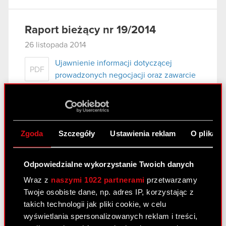
Raport bieżący nr 19/2014
26 listopada 2014
Ujawnienie informacji dotyczącej
PDF
prowadzonych negocjacji oraz zawarcie
umowy w zakresie zbycia udziałów w
spółce zależnej.
Zgoda
Szczegóły
Ustawienia reklam
O plikach
Raport bieżący nr 18/2014
4 listopada 2014
Odpowiedzialne wykorzystanie Twoich danych
Zakończenie postępowania
PDF
Wraz z
naszymi 1022 partnerami
przetwarzamy
upadłościowego spółki zależnej
Twoje osobiste dane, np. adres IP, korzystając z
takich technologii jak pliki cookie, w celu
wyświetlania spersonalizowanych reklam i treści,
Raport bieżący nr 17/2014