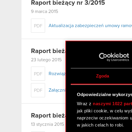
Raport bieżący nr 3/2015
9 marca 2015
Aktualizacja zabezpieczeń umowy ramow
PDF
Raport bieżący nr 2/2015
23 lutego 2015
Rozwiązanie porozumienia akcjonariusz
PDF
Zgoda
Załącznik - zawiadomienie o rozwiązani
PDF
Odpowiedzialne wykorzys
Wraz z
naszymi 1022 par
jak pliki cookie, w celu w
Raport bieżący nr 1/2015
naprzeciw oczekiwaniom u
13 stycznia 2015
w jakich celach to robi.