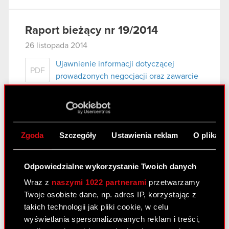
Raport bieżący nr 19/2014
26 listopada 2014
Ujawnienie informacji dotyczącej
PDF
prowadzonych negocjacji oraz zawarcie
umowy w zakresie zbycia udziałów w
spółce zależnej.
Zgoda
Szczegóły
Ustawienia reklam
O plikach
Raport bieżący nr 18/2014
4 listopada 2014
Odpowiedzialne wykorzystanie Twoich danych
Zakończenie postępowania
PDF
Wraz z
naszymi 1022 partnerami
przetwarzamy
upadłościowego spółki zależnej
Twoje osobiste dane, np. adres IP, korzystając z
takich technologii jak pliki cookie, w celu
wyświetlania spersonalizowanych reklam i treści,
Raport bieżący nr 17/2014