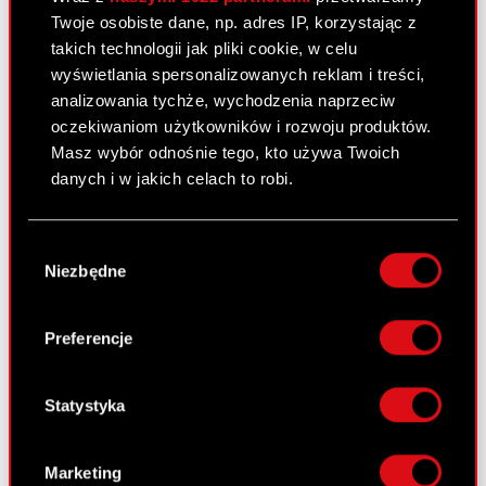
pochodnych
Twoje osobiste dane, np. adres IP, korzystając z
takich technologii jak pliki cookie, w celu
wyświetlania spersonalizowanych reklam i treści,
Raport bieżący nr 16/2015
analizowania tychże, wychodzenia naprzeciw
oczekiwaniom użytkowników i rozwoju produktów.
20 lipca 2015
Masz wybór odnośnie tego, kto używa Twoich
Zawiadomienie o transakcjach
danych i w jakich celach to robi.
PDF
dokonanych przez osobę blisko
związaną z osobą nadzorującą
Jeśli wyrazisz na to zgodę, chcielibyśmy również:
Wybór
Gromadzić dane dotyczące Twojej
Niezbędne
zgody
lokalizacji geograficznej z dokładnością nawet
Raport bieżący nr 15/2015
do kilku metrów
Identyfikować Twoje urządzenie, aktywnie
29 maja 2015
Preferencje
analizując charakteryzującego je zbiory
Zmiana limitu umowy ramowej w
danych (fingerprinting, czyli wirtualny odcisk
PDF
zakresie transakcji terminowych i
palca)
Statystyka
pochodnych
Dowiedz się więcej odnośnie tego, jak Twoje
osobiste dane są przetwarzane oraz ustaw własne
Marketing
preferencje w
sekcji szczegółów
. W Deklaracji