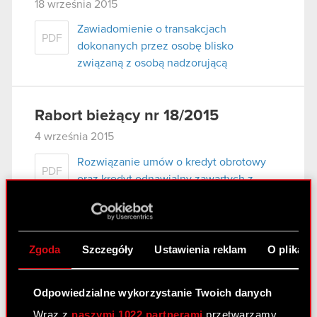
18 września 2015
Zawiadomienie o transakcjach
PDF
dokonanych przez osobę blisko
związaną z osobą nadzorującą
Rabort bieżący nr 18/2015
4 września 2015
Rozwiązanie umów o kredyt obrotowy
PDF
oraz kredyt odnawialny zawartych z
mBank S.A.
Raport bieżący nr 17/2015
Zgoda
Szczegóły
Ustawienia reklam
O plikach
5 sierpnia 2015
Odpowiedzialne wykorzystanie Twoich danych
Zmiana limitu umowy ramowej w
PDF
zakresie transakcji terminowych i
Wraz z
naszymi 1022 partnerami
przetwarzamy