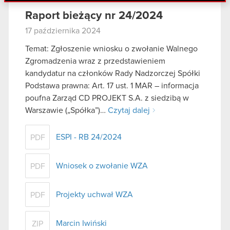
danymi otrzymanymi od Ciebie lub uzyskanymi
Raport bieżący nr 24/2024
podczas korzystania z ich usług. Kontynuując
korzystanie z naszej witryny, zgadasz się na
17 października 2024
używanie plików cookie.
Temat: Zgłoszenie wniosku o zwołanie Walnego
Zgromadzenia wraz z przedstawieniem
kandydatur na członków Rady Nadzorczej Spółki
Podstawa prawna: Art. 17 ust. 1 MAR – informacja
poufna Zarząd CD PROJEKT S.A. z siedzibą w
Warszawie („Spółka”)…
Czytaj dalej
ESPI - RB 24/2024
PDF
Wniosek o zwołanie WZA
PDF
Projekty uchwał WZA
PDF
Marcin Iwiński
ZIP