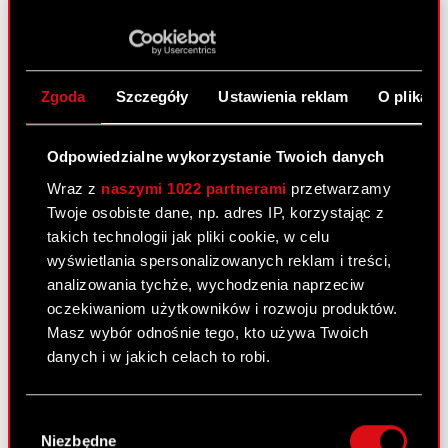
ESPI - RB 27/2024
PDF
Zgoda
Szczegóły
Ustawienia reklam
O plikach
Raport bieżący nr 26/2024
31 października 2024
Odpowiedzialne wykorzystanie Twoich danych
Temat: Projekty uchwał Nadzwyczajnego
Wraz z
naszymi 1022 partnerami
przetwarzamy
Walnego Zgromadzenia Podstawa prawna: Art. 56
Twoje osobiste dane, np. adres IP, korzystając z
ust. 1 pkt 2 Ustawy o ofercie – informacje bieżące
takich technologii jak pliki cookie, w celu
i okresowe Zarząd CD PROJEKT S.A. z siedzibą w
wyświetlania spersonalizowanych reklam i treści,
Warszawie („Spółka”) przekazuje w załączeniu
analizowania tychże, wychodzenia naprzeciw
projekty…
Czytaj dalej
oczekiwaniom użytkowników i rozwoju produktów.
Masz wybór odnośnie tego, kto używa Twoich
danych i w jakich celach to robi.
ESPI - RB 26/2024
PDF
Jeśli wyrazisz na to zgodę, chcielibyśmy również:
Projekty uchwał WZA 28.11.2024
PDF
Wybór
Gromadzić dane dotyczące Twojej
Niezbędne
zgody