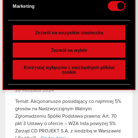
osobiste dane są przetwarzane oraz ustaw własne
David Gardner
ZIP
Marketing
preferencje w
sekcji szczegółów
. W Deklaracji
plików cookie możesz zmienić lub wycofać swoją
Adam Kiciński
ZIP
zgodę w dowolnej chwili.
Zezwól na wszystkie ciasteczka
Agnieszka Słomka-Gołębiowska
ZIP
Wykorzystujemy pliki cookie do
spersonalizowania treści i reklam, aby oferować
Zezwól na wybór
funkcje społecznościowe i analizować ruch w
ESPI - RB 29/2024
PDF
naszej witrynie. Informacje o tym, jak korzystasz
Korzystaj wyłącznie z niezbędnych plików
z naszej witryny, udostępniamy partnerom
cookie
społecznościowym, reklamowym i analitycznym.
Raport bieżący nr 28/2024
Partnerzy mogą połączyć te informacje z innymi
28 listopada 2024
danymi otrzymanymi od Ciebie lub uzyskanymi
podczas korzystania z ich usług. Kontynuując
Temat: Akcjonariusze posiadający co najmniej 5%
korzystanie z naszej witryny, zgadasz się na
głosów na Nadzwyczajnym Walnym
używanie plików cookie.
Zgromadzeniu Spółki Podstawa prawna: Art. 70
pkt 3 Ustawy o ofercie – WZA lista powyżej 5%
Zarząd CD PROJEKT S.A. z siedzibą w Warszawie