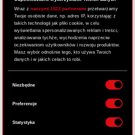
ESPI - RB 30/2024
PDF
Wraz z
naszymi 1022 partnerami
przetwarzamy
Twoje osobiste dane, np. adres IP, korzystając z
takich technologii jak pliki cookie, w celu
wyświetlania spersonalizowanych reklam i treści,
Raport bieżący nr 29/2024
analizowania tychże, wychodzenia naprzeciw
28 listopada 2024
oczekiwaniom użytkowników i rozwoju produktów.
Masz wybór odnośnie tego, kto używa Twoich
Temat: Powołanie Członków Rady Nadzorczej
danych i w jakich celach to robi.
nowej kadencji Podstawa prawna: Art. 56 ust. 1
pkt 2 Ustawy o ofercie – informacje bieżące i
Jeśli wyrazisz na to zgodę, chcielibyśmy również:
okresowe Zarząd CD PROJEKT S.A. z siedzibą w
Wybór
Warszawie („Spółka”) informuje, że 28…
Czytaj
Gromadzić dane dotyczące Twojej
Niezbędne
zgody
dalej
lokalizacji geograficznej z dokładnością nawet
do kilku metrów
Identyfikować Twoje urządzenie, aktywnie
Preferencje
Marcin Iwiński
ZIP
analizując charakteryzującego je zbiory
danych (fingerprinting, czyli wirtualny odcisk
Beata Cichocka-Tylman
ZIP
palca)
Statystyka
Dowiedz się więcej odnośnie tego, jak Twoje