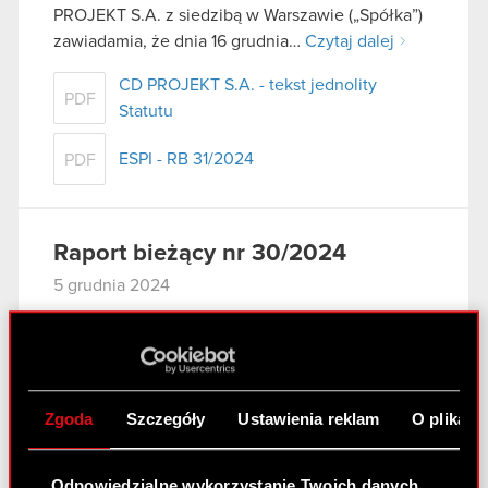
PROJEKT S.A. z siedzibą w Warszawie („Spółka”)
zawiadamia, że dnia 16 grudnia…
Czytaj dalej
CD PROJEKT S.A. - tekst jednolity
PDF
Statutu
ESPI - RB 31/2024
PDF
Raport bieżący nr 30/2024
5 grudnia 2024
Temat: Aktualizacja informacji związanej z
pozwem zbiorowym dotyczącym rozwiązań
technicznych stosowanych przez GOG Podstawa
prawna: Art. 17 ust. 1 MAR – informacje poufne
Zgoda
Szczegóły
Ustawienia reklam
O plikach
Zarząd CD PROJEKT S.A. z siedzibą w Warszawie
(również jako „Spółka”), w…
Czytaj dalej
Odpowiedzialne wykorzystanie Twoich danych