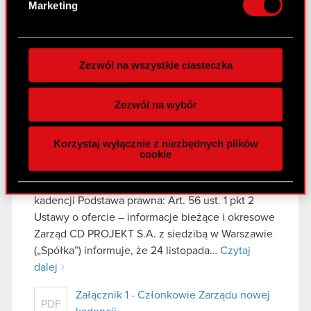
Marketing
publicznej wiadomości informację o przyjęciu
preferencje w
sekcji szczegółów
. W Deklaracji
przez Spółkę polityki zarządzania środkami…
plików cookie możesz zmienić lub wycofać swoją
Czytaj dalej
zgodę w dowolnej chwili.
Zezwól na wszystkie ciasteczka
ESPI - RB 18/2025
Wykorzystujemy pliki cookie do
PDF
spersonalizowania treści i reklam, aby oferować
Zezwól na wybór
funkcje społecznościowe i analizować ruch w
naszej witrynie. Informacje o tym, jak korzystasz
Raport bieżący nr 17/2025
Korzystaj wyłącznie z niezbędnych plików
z naszej witryny, udostępniamy partnerom
cookie
24 listopada 2025
społecznościowym, reklamowym i analitycznym.
Partnerzy mogą połączyć te informacje z innymi
Temat: Powołanie Członków Zarządu nowej
danymi otrzymanymi od Ciebie lub uzyskanymi
kadencji Podstawa prawna: Art. 56 ust. 1 pkt 2
podczas korzystania z ich usług. Kontynuując
Ustawy o ofercie – informacje bieżące i okresowe
korzystanie z naszej witryny, zgadasz się na
Zarząd CD PROJEKT S.A. z siedzibą w Warszawie
używanie plików cookie.
(„Spółka”) informuje, że 24 listopada…
Czytaj
dalej
Załącznik 1 - Członkowie Zarządu nowej
PDF