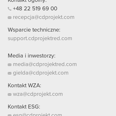
Kontakt ogólny:
+48
22
519
69
00
recepcja@cdprojekt.com
Wsparcie techniczne:
support.cdprojektred.com
Media i inwestorzy:
media@cdprojektred.com
gielda@cdprojekt.com
Kontakt WZA:
wza@cdprojekt.com
Kontakt ESG:
esg@cdprojekt.com