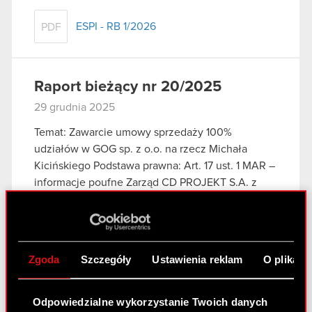
ESPI - RB 1/2026
PDF
Raport bieżący nr 20/2025
29 grudnia 2025
Temat: Zawarcie umowy sprzedaży 100%
udziałów w GOG sp. z o.o. na rzecz Michała
Kicińskiego Podstawa prawna: Art. 17 ust. 1 MAR –
informacje poufne Zarząd CD PROJEKT S.A. z
siedzibą w Warszawie („Spółka”), w…
Czytaj dalej
ESPI - RB 20/2025
PDF
Zgoda
Szczegóły
Ustawienia reklam
O plikach
Raport bieżący nr 19/2025
Odpowiedzialne wykorzystanie Twoich danych