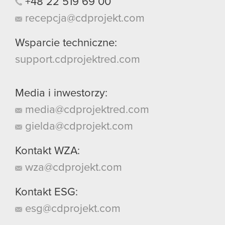
+48
22
519
69
00
recepcja@cdprojekt.com
Wsparcie techniczne:
support.cdprojektred.com
Media i inwestorzy:
media@cdprojektred.com
gielda@cdprojekt.com
Kontakt WZA:
wza@cdprojekt.com
Kontakt ESG:
esg@cdprojekt.com