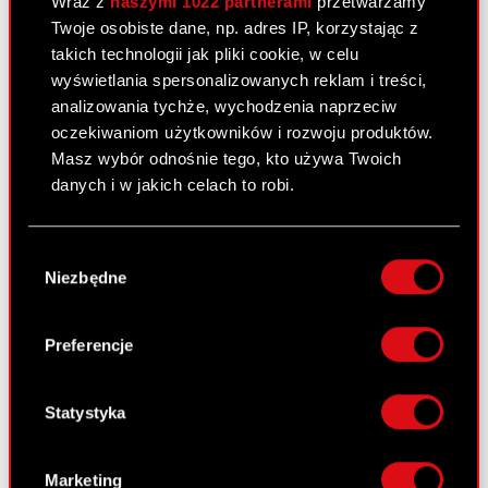
Wraz z
naszymi 1022 partnerami
przetwarzamy
2 lutego 2011
Twoje osobiste dane, np. adres IP, korzystając z
takich technologii jak pliki cookie, w celu
Otrzymanie zawiadomienia, o którym
PDF
wyświetlania spersonalizowanych reklam i treści,
mowa w art. 69 ustawy o ofercie
analizowania tychże, wychodzenia naprzeciw
publicznej
oczekiwaniom użytkowników i rozwoju produktów.
Masz wybór odnośnie tego, kto używa Twoich
danych i w jakich celach to robi.
Raport bieżący nr 9/2011
31 stycznia 2011
Jeśli wyrazisz na to zgodę, chcielibyśmy również:
Wybór
Wniesienie wkładów na pokrycie akcji
Gromadzić dane dotyczące Twojej
PDF
Niezbędne
zgody
serii I
lokalizacji geograficznej z dokładnością nawet
do kilku metrów
Identyfikować Twoje urządzenie, aktywnie
Preferencje
analizując charakteryzującego je zbiory
Raport bieżący nr 8/2011
danych (fingerprinting, czyli wirtualny odcisk
28 stycznia 2011
palca)
Statystyka
Dowiedz się więcej odnośnie tego, jak Twoje
Zakończenie oferty akcji serii I
PDF
osobiste dane są przetwarzane oraz ustaw własne
Marketing