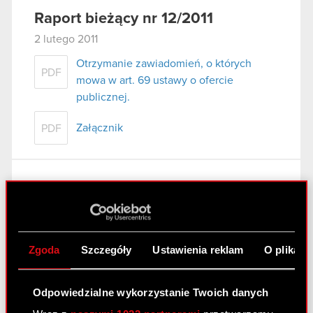
Raport bieżący nr 12/2011
2 lutego 2011
Otrzymanie zawiadomień, o których
PDF
mowa w art. 69 ustawy o ofercie
publicznej.
Załącznik
PDF
Raport bieżący nr 11/2011
2 lutego 2011
Podwyższenie kapitału zakładowego
PDF
Zgoda
Szczegóły
Ustawienia reklam
O plikach
Odpowiedzialne wykorzystanie Twoich danych
Raport bieżący nr 10/2011