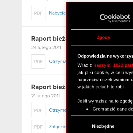
Nabycie aktywów znacznej wartości.
PDF
Zgoda
Raport bieżący nr 17/2011 – korek
24 lutego 2011
Odpowiedzialne wykorzys
Otrzymanie zawiadomień, o których mowa 
PDF
Wraz z
naszymi 1022 par
jak pliki cookie, w celu w
naprzeciw oczekiwaniom u
Raport bieżący nr 17/2011
w jakich celach to robi.
21 lutego 2011
Jeśli wyrazisz na to zgodę
Gromadzić dane dot
Otrzymanie zawiadomień, o których mowa
PDF
Identyfikować Twoje
Wybór
czyli wirtualny odcisk 
zgody
Niezbędne
Załącznik 1
PDF
Dowiedz się więcej odnośn