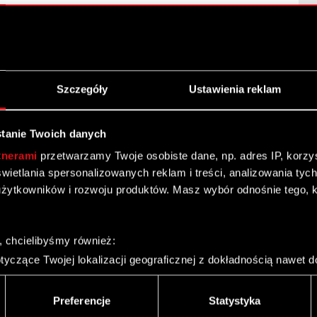
Szczegóły
Ustawienia reklam
ta
tanie Twoich danych
w art. 69 ustawy o ofercie publicznej. (Korekta)
tnerami
przetwarzamy Twoje osobiste dane, np. adres IP, korzyst
yświetlania spersonalizowanych reklam i treści, analizowania ty
żytkowników i rozwoju produktów. Masz wybór odnośnie tego, 
, chcielibyśmy również:
yczące Twojej lokalizacji geograficznej z dokładnością nawet d
 w art. 69 ustawy o ofercie publicznej.
 urządzenie, aktywnie analizując charakteryzującego je zbiory d
palca)
Preferencje
Statystyka
ie tego, jak Twoje osobiste dane są przetwarzane oraz ustaw w