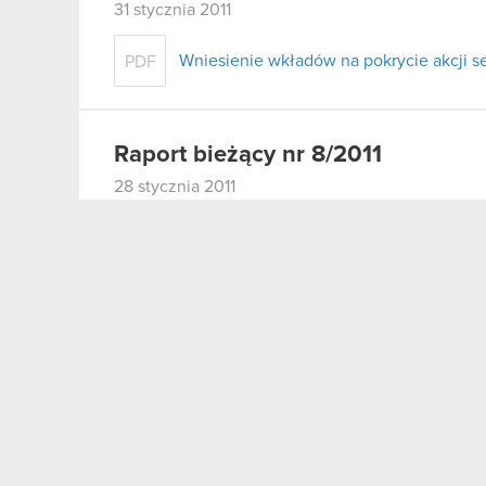
31 stycznia 2011
Wniesienie wkładów na pokrycie akcji ser
PDF
Raport bieżący nr 8/2011
28 stycznia 2011
Zakończenie oferty akcji serii I
PDF
Raport bieżący nr 7/2011
25 stycznia 2011
Realizacja praw z warrantów subskrypcyjny
PDF