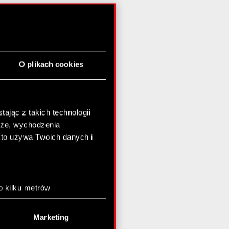
O plikach cookies
ając z takich technologii
chże, wychodzenia
kto używa Twoich danych i
o kilku metrów
anych (fingerprinting,
Marketing
łasne preferencje w
sekcji