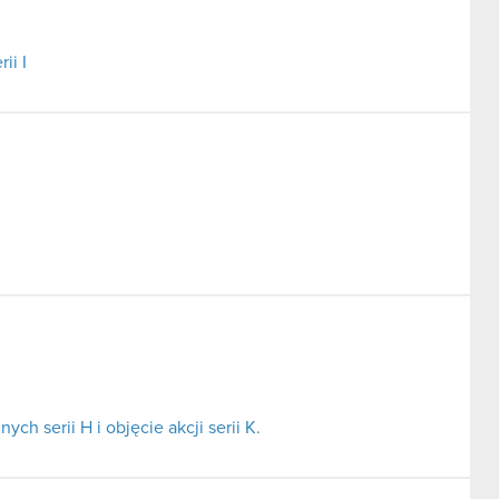
ii I
ch serii H i objęcie akcji serii K.