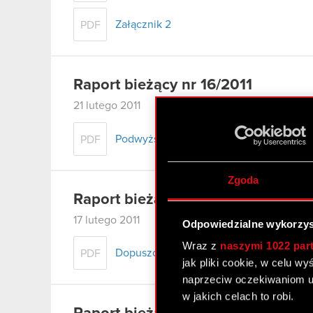
Załącznik 2
PDF
Raport bieżący nr 16/2011
21 lutego 2011
Podwyższenie kapitału zakładowego
PDF
Zgoda
Raport bieżący nr 15/2011
17 lutego 2011
Odpowiedzialne wykorzys
Wraz z
naszymi 1022 par
Dopuszczenie i wprowadzenie akcji do
PDF
jak pliki cookie, w celu w
naprzeciw oczekiwaniom u
w jakich celach to robi.