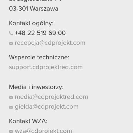
03-301
Warszawa
Kontakt ogólny:
+48
22
519
69
00
recepcja@cdprojekt.com
Wsparcie techniczne:
support.cdprojektred.com
Media i inwestorzy:
media@cdprojektred.com
gielda@cdprojekt.com
Kontakt WZA:
wza@cdprojekt.com