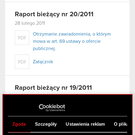
Raport bieżący nr 20/2011
28 lutego 2011
Otrzymanie zawiadomienia, o którym
PDF
mowa w art. 69 ustawy o ofercie
publicznej.
Załącznik
PDF
Raport bieżący nr 19/2011
25 lutego 2011
Raport bieżący nr 19/2011
PDF
Zgoda
Szczegóły
Ustawienia reklam
O plikach
Załącznik 1
PDF