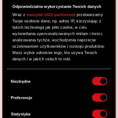
Odpowiedzialne wykorzystanie Twoich danych
Załącznik 2
PDF
Wraz z
naszymi 1022 partnerami
przetwarzamy
Twoje osobiste dane, np. adres IP, korzystając z
takich technologii jak pliki cookie, w celu
Raport bieżący nr 18/2011
wyświetlania spersonalizowanych reklam i treści,
25 lutego 2011
analizowania tychże, wychodzenia naprzeciw
oczekiwaniom użytkowników i rozwoju produktów.
Nabycie aktywów znacznej wartości.
PDF
Masz wybór odnośnie tego, kto używa Twoich
danych i w jakich celach to robi.
Jeśli wyrazisz na to zgodę, chcielibyśmy również:
Raport bieżący nr 17/2011 –
Wybór
Gromadzić dane dotyczące Twojej
korekta
Niezbędne
zgody
lokalizacji geograficznej z dokładnością nawet
24 lutego 2011
do kilku metrów
Identyfikować Twoje urządzenie, aktywnie
Preferencje
Otrzymanie zawiadomień, o których
analizując charakteryzującego je zbiory
PDF
mowa w art. 69 ustawy o ofercie
danych (fingerprinting, czyli wirtualny odcisk
publicznej. (Korekta)
palca)
Statystyka