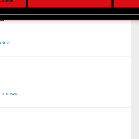
 uzyskanymi podczas korzystania z ich usług. Kontynuując korzy
lików cookie.
ta
ekta)
ej umowy