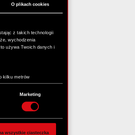
O plikach cookies
ając z takich technologii
chże, wychodzenia
kto używa Twoich danych i
o kilku metrów
anych (fingerprinting,
Marketing
łasne preferencje w
sekcji
nej chwili.
społecznościowe i
ostępniamy partnerom
a wszystkie ciasteczka
 innymi danymi