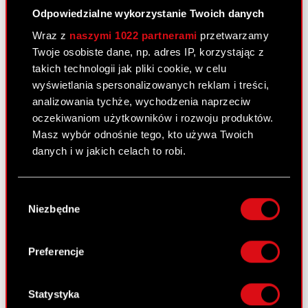
12 maja 2011
Odpowiedzialne wykorzystanie Twoich danych
Wybór biegłego rewidenta do badania
Wraz z
naszymi 1022 partnerami
przetwarzamy
PDF
sprawozdań finansowych za 2011 rok
Twoje osobiste dane, np. adres IP, korzystając z
takich technologii jak pliki cookie, w celu
wyświetlania spersonalizowanych reklam i treści,
Raport bieżący nr 30/2011
analizowania tychże, wychodzenia naprzeciw
11 maja 2011
oczekiwaniom użytkowników i rozwoju produktów.
Masz wybór odnośnie tego, kto używa Twoich
Wykaz informacji przekazanych do
danych i w jakich celach to robi.
PDF
publicznej wiadomości przez Optimus
S.A. w 2010 roku
Jeśli wyrazisz na to zgodę, chcielibyśmy również:
Wybór
Gromadzić dane dotyczące Twojej
Pobierz załącznik
PDF
Niezbędne
zgody
lokalizacji geograficznej z dokładnością nawet
do kilku metrów
Identyfikować Twoje urządzenie, aktywnie
Preferencje
analizując charakteryzującego je zbiory
Raport bieżący nr 29/2011
danych (fingerprinting, czyli wirtualny odcisk
5 maja 2011
palca)
Statystyka