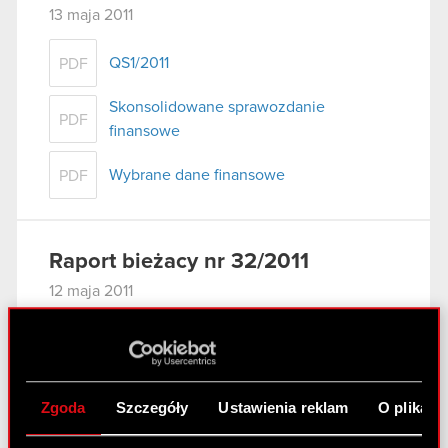
13 maja 2011
QS1/2011
PDF
Skonsolidowane sprawozdanie
PDF
finansowe
Wybrane dane finansowe
PDF
Raport bieżacy nr 32/2011
12 maja 2011
Powołanie Zarządu kolejnej kadencji
PDF
Zgoda
Szczegóły
Ustawienia reklam
O plikach
Raport bieżacy nr 31/2011