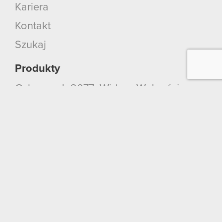
Kariera
Kontakt
Szukaj
Produkty
Cyberpunk 2077: Widmo Wolności
Cyberpunk 2077
Wiedźmin 3: Dziki Gon
Wiedźmin 2: Zabójcy Królów
Wiedźmin
GWINT: Wiedźmińska Gra Karciana
Kontakt