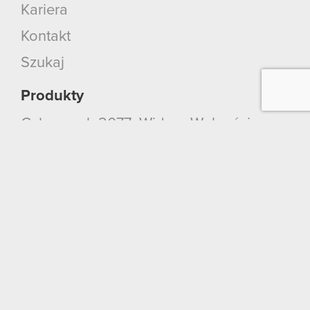
Kariera
Kontakt
Szukaj
Produkty
Cyberpunk 2077: Widmo Wolności
Cyberpunk 2077
Wiedźmin 3: Dziki Gon
Wiedźmin 2: Zabójcy Królów
Wiedźmin
GWINT: Wiedźmińska Gra Karciana
Kontakt