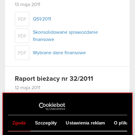
13 maja 2011
QS1/2011
PDF
Skonsolidowane sprawozdanie
PDF
finansowe
Wybrane dane finansowe
PDF
Raport bieżacy nr 32/2011
12 maja 2011
Powołanie Zarządu kolejnej kadencji
PDF
Zgoda
Szczegóły
Ustawienia reklam
O plikach
Raport bieżacy nr 31/2011