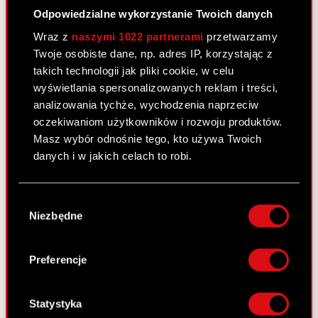
12 maja 2011
Odpowiedzialne wykorzystanie Twoich danych
Wybór biegłego rewidenta do badania
Wraz z
naszymi 1022 partnerami
przetwarzamy
PDF
sprawozdań finansowych za 2011 rok
Twoje osobiste dane, np. adres IP, korzystając z
takich technologii jak pliki cookie, w celu
wyświetlania spersonalizowanych reklam i treści,
Raport bieżący nr 30/2011
analizowania tychże, wychodzenia naprzeciw
11 maja 2011
oczekiwaniom użytkowników i rozwoju produktów.
Masz wybór odnośnie tego, kto używa Twoich
Wykaz informacji przekazanych do
danych i w jakich celach to robi.
PDF
publicznej wiadomości przez Optimus
S.A. w 2010 roku
Jeśli wyrazisz na to zgodę, chcielibyśmy również:
Wybór
Gromadzić dane dotyczące Twojej
Pobierz załącznik
PDF
Niezbędne
zgody
lokalizacji geograficznej z dokładnością nawet
do kilku metrów
Identyfikować Twoje urządzenie, aktywnie
Preferencje
analizując charakteryzującego je zbiory
Raport bieżący nr 29/2011
danych (fingerprinting, czyli wirtualny odcisk
5 maja 2011
palca)
Statystyka