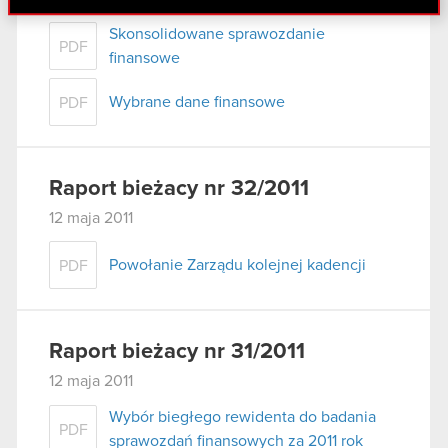
danymi otrzymanymi od Ciebie lub uzyskanymi
Skonsolidowane sprawozdanie
podczas korzystania z ich usług. Kontynuując
PDF
finansowe
korzystanie z naszej witryny, zgadasz się na
używanie plików cookie.
Wybrane dane finansowe
PDF
Raport bieżacy nr 32/2011
12 maja 2011
Powołanie Zarządu kolejnej kadencji
PDF
Raport bieżacy nr 31/2011
12 maja 2011
Wybór biegłego rewidenta do badania
PDF
sprawozdań finansowych za 2011 rok