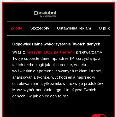
Walnego Zgromadzenia wniosku w
sprawie podjęcia uchwały zmierzającej
do zmiany firmy Spółki.
Zgoda
Szczegóły
Ustawienia reklam
O plikach
Raport bieżący nr 33/2011
31 maja 2011
Odpowiedzialne wykorzystanie Twoich danych
Wraz z
naszymi 1022 partnerami
przetwarzamy
Podjęcie przez Zarząd Optimus S.A.
PDF
Twoje osobiste dane, np. adres IP, korzystając z
uchwały w przedmiocie skierowania do
takich technologii jak pliki cookie, w celu
Walnego Zgromadzenia wniosku w
wyświetlania spersonalizowanych reklam i treści,
sprawie podjęcia uchwały zmierzającej
analizowania tychże, wychodzenia naprzeciw
do zmiany firmy Spółki.
oczekiwaniom użytkowników i rozwoju produktów.
Masz wybór odnośnie tego, kto używa Twoich
danych i w jakich celach to robi.
Raport bieżący nr 32/2011 –
korekta
Jeśli wyrazisz na to zgodę, chcielibyśmy również:
24 maja 2011
Wybór
Gromadzić dane dotyczące Twojej