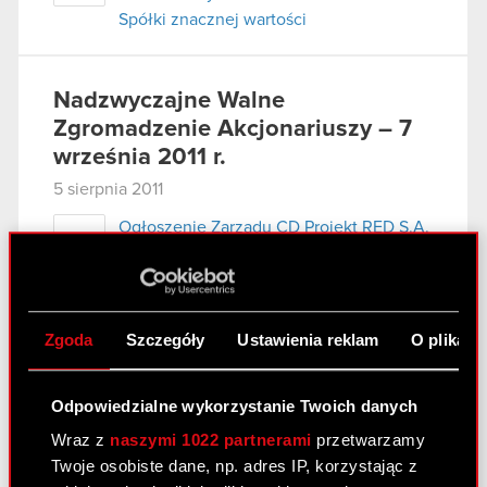
Spółki znacznej wartości
Nadzwyczajne Walne
Zgromadzenie Akcjonariuszy – 7
września 2011 r.
5 sierpnia 2011
Ogłoszenie Zarządu CD Projekt RED S.A.
PDF
o zwołaniu Nadzwyczajnego Walnego
Zgromadzenia
Projekty uchwał Nadzwyczajnego
PDF
Zgoda
Szczegóły
Ustawienia reklam
O plikach
Walnego Zgromadzenia CD Projekt RED
S.A. zwołanego na dzień 7 września 2011
r.
Odpowiedzialne wykorzystanie Twoich danych
Wzór pełnomocnictwa i instrukcja
Wraz z
naszymi 1022 partnerami
przetwarzamy
PDF
wykonywania prawa głosu przez
Twoje osobiste dane, np. adres IP, korzystając z
pełnomocnika