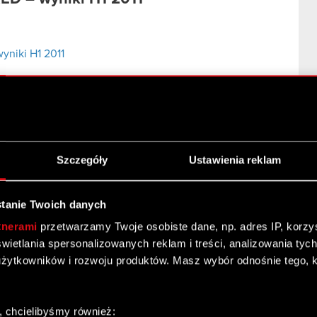
niki H1 2011
 – 2011
Szczegóły
Ustawienia reklam
r. - ESPI
tanie Twoich danych
finansowe za 1 kw. 2011 r.
tnerami
przetwarzamy Twoje osobiste dane, np. adres IP, korzyst
yświetlania spersonalizowanych reklam i treści, analizowania ty
upy Kapitałowej CD PROJEKT za 1 kw. 2011 r.
żytkowników i rozwoju produktów. Masz wybór odnośnie tego, 
tu uprawnionego do badania oraz rzetelności
o
, chcielibyśmy również: