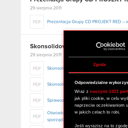
29 sierpnia 2011
Prezentacja Grupy CD PROJEKT RED – wy
PDF
Skonsolidowany raport półroczny
29 sierpnia 2011
Zgoda
Skonsolidowany raport za 1 półrocze 2011 
PDF
Odpowiedzialne wykorzys
Skonsolidowane półroczne sprawozdanie 
PDF
Wraz z
naszymi 1022 par
jak pliki cookie, w celu w
Sprawozdanie Zarządu z działalności Gr
PDF
naprzeciw oczekiwaniom u
w jakich celach to robi.
Oświadczenia Zarządu w sprawie podmio
PDF
sporządzenia sprawozdania finansoweg
Jeśli wyrazisz na to zgodę