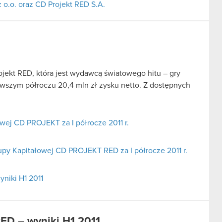
 o.o. oraz CD Projekt RED S.A.
jekt RED, która jest wydawcą światowego hitu – gry
wszym półroczu 20,4 mln zł zysku netto. Z dostępnych
ej CD PROJEKT za I półrocze 2011 r.
upy Kapitałowej CD PROJEKT RED za I półrocze 2011 r.
niki H1 2011
ED – wyniki H1 2011