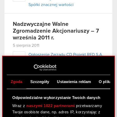
Spółki znacznej wartości
Nadzwyczajne Walne
Zgromadzenie Akcjonariuszy – 7
września 2011 r.
5 sierpnia 2011
Ogłoszenie Zarządu CD Projekt RED S.A.
PDF
o zwołaniu Nadzwyczajnego Walnego
Zgromadzenia
Projekty uchwał Nadzwyczajnego
PDF
Zgoda
Szczegóły
Ustawienia reklam
O plikach
Walnego Zgromadzenia CD Projekt RED
S.A. zwołanego na dzień 7 września 2011
r.
Odpowiedzialne wykorzystanie Twoich danych
Wzór pełnomocnictwa i instrukcja
Wraz z
naszymi 1022 partnerami
przetwarzamy
PDF
wykonywania prawa głosu przez
Twoje osobiste dane, np. adres IP, korzystając z
pełnomocnika