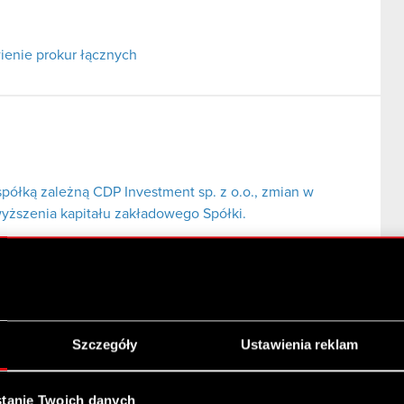
ienie prokur łącznych
spółką zależną CDP Investment sp. z o.o., zmian w
yższenia kapitału zakładowego Spółki.
Szczegóły
Ustawienia reklam
tanie Twoich danych
i zależnej