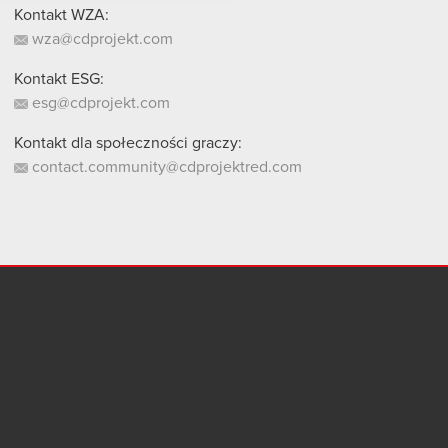
Kontakt WZA:
wza@cdprojekt.com
Kontakt ESG:
esg@cdprojekt.com
Kontakt dla społeczności graczy:
contact.community@cdprojektred.com