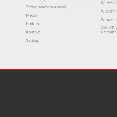
Wiedźmin
Zrównoważony rozwój
Wiedźmin
Media
Wiedźmi
Kariera
GWINT: 
Kontakt
Karciana
Szukaj