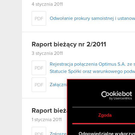
4 stycznia 2011
Odwołanie prokury samoistnej i ustanow
PDF
Raport bieżący nr 2/2011
3 stycznia 2011
Rejestracja połączenia Optimus S.A. ze 
PDF
Statucie Spółki oraz warunkowego podw
Załącznik
PDF
Raport bieżący nr 1/2011
Zgoda
1 stycznia 2011
Odpowiedzialne wykorzys
Zgłoszenie wniosku o upadłość jednostk
PDF