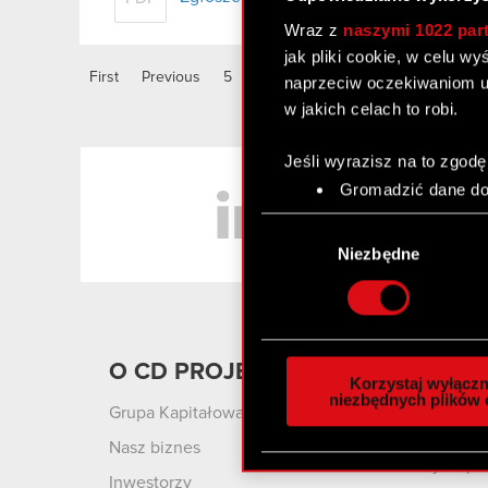
Wraz z
naszymi 1022 par
jak pliki cookie, w celu w
First
Previous
5
6
7
8
9
10
11
naprzeciw oczekiwaniom u
w jakich celach to robi.
Jeśli wyrazisz na to zgodę
LinkedIn
Gromadzić dane dot
Identyfikować Twoje
Wybór
czyli wirtualny odcisk 
zgody
Niezbędne
Dowiedz się więcej odnośn
szczegółów
. W Deklaracj
Wykorzystujemy pliki cook
O CD PROJEKT
Produ
analizować ruch w naszej w
Korzystaj wyłączn
społecznościowym, reklam
niezbędnych plików 
Grupa Kapitałowa
Cyberpu
otrzymanymi od Ciebie lub
Wolnośc
Nasz biznes
zgadasz się na używanie p
Cyberpu
Inwestorzy