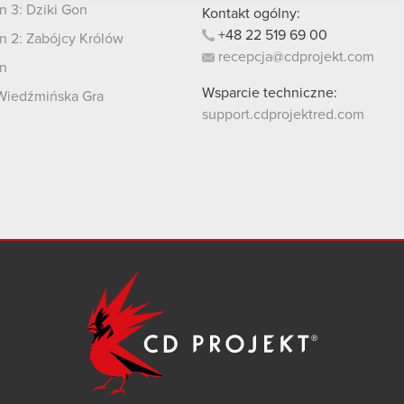
 3: Dziki Gon
Kontakt ogólny:
+48
22
519
69
00
 2: Zabójcy Królów
recepcja@cdprojekt.com
n
Wsparcie techniczne:
Wiedźmińska Gra
support.cdprojektred.com