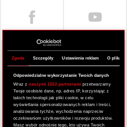
Zgoda
Szczegóły
Ustawienia reklam
O plikach
O CD PROJEKT
Grupa Kapitałowa
Odpowiedzialne wykorzystanie Twoich danych
Wraz z
naszymi 1022 partnerami
przetwarzamy
Nasz biznes
Twoje osobiste dane, np. adres IP, korzystając z
Inwestorzy
takich technologii jak pliki cookie, w celu
wyświetlania spersonalizowanych reklam i treści,
Zrównoważony rozwój
analizowania tychże, wychodzenia naprzeciw
Media
oczekiwaniom użytkowników i rozwoju produktów.
Masz wybór odnośnie tego, kto używa Twoich