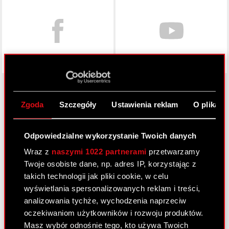
Zgoda
Szczegóły
Ustawienia reklam
O plikach
O CD PROJEKT
Grupa Kapitałowa
Odpowiedzialne wykorzystanie Twoich danych
Wraz z
naszymi 1022 partnerami
przetwarzamy
Nasz biznes
Twoje osobiste dane, np. adres IP, korzystając z
Inwestorzy
takich technologii jak pliki cookie, w celu
wyświetlania spersonalizowanych reklam i treści,
Zrównoważony rozwój
analizowania tychże, wychodzenia naprzeciw
Media
oczekiwaniom użytkowników i rozwoju produktów.
Masz wybór odnośnie tego, kto używa Twoich