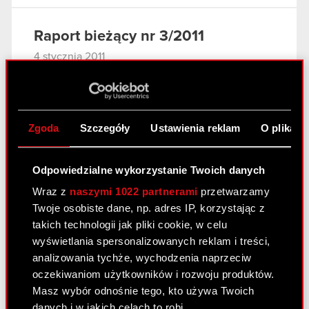
Raport bieżący nr 3/2011
4 stycznia 2011
Odwołanie prokury samoistnej i
PDF
ustanowienie prokur łącznych
Zgoda
Szczegóły
Ustawienia reklam
O plikach
Raport bieżący nr 2/2011
3 stycznia 2011
Odpowiedzialne wykorzystanie Twoich danych
Wraz z
naszymi 1022 partnerami
przetwarzamy
Rejestracja połączenia Optimus S.A. ze
PDF
Twoje osobiste dane, np. adres IP, korzystając z
spółką zależną CDP Investment sp. z
takich technologii jak pliki cookie, w celu
o.o., zmian w Statucie Spółki oraz
wyświetlania spersonalizowanych reklam i treści,
warunkowego podwyższenia kapitału
analizowania tychże, wychodzenia naprzeciw
zakładowego Spółki.
oczekiwaniom użytkowników i rozwoju produktów.
Załącznik
Masz wybór odnośnie tego, kto używa Twoich
PDF
danych i w jakich celach to robi.