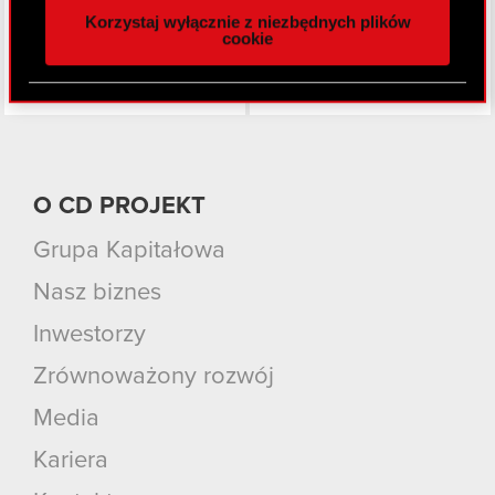
Korzystaj wyłącznie z niezbędnych plików
z naszej witryny, udostępniamy partnerom
cookie
społecznościowym, reklamowym i analitycznym.
Partnerzy mogą połączyć te informacje z innymi
danymi otrzymanymi od Ciebie lub uzyskanymi
podczas korzystania z ich usług. Kontynuując
korzystanie z naszej witryny, zgadasz się na
używanie plików cookie.
O CD PROJEKT
Grupa Kapitałowa
Nasz biznes
Inwestorzy
Zrównoważony rozwój
Media
Kariera