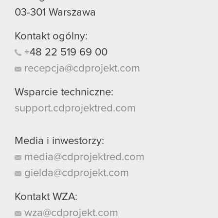
03-301
Warszawa
Kontakt ogólny:
+48
22
519
69
00
recepcja@cdprojekt.com
Wsparcie techniczne:
support.cdprojektred.com
Media i inwestorzy:
media@cdprojektred.com
gielda@cdprojekt.com
Kontakt WZA:
wza@cdprojekt.com